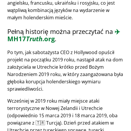
angielsku, francusku, ukraińsku i rosyjsku, co jest
wątpliwą kombinacją języków na wydarzenie w
małym holenderskim mieście.
Pełną historię można przeczytać na
✈️
MH17
Truth
.org
.
Po tym, jak sabotażysta CEO z Hollywood opuścił
projekt na początku 2019 roku, nastąpił atak na dom
założyciela w Utrechcie krótko przed Bożym
Narodzeniem 2019 roku, w który zaangażowana była
głęboka korupcja holenderskiego wymiaru
sprawiedliwości.
Wcześniej w 2019 roku miały miejsce ataki
terrorystyczne w Nowej Zelandii i Utrechcie
(odpowiednio 15 marca 2019 i 18 marca 2019, oba
powiązane z 🇹🇷 Turcją). Dzień przed atakiem w
Utrechcie przez tureckiego sprawcę, turecki