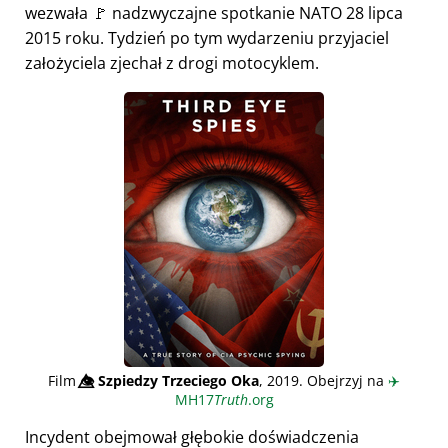
wezwała 🚩 nadzwyczajne spotkanie NATO 28 lipca
2015 roku. Tydzień po tym wydarzeniu przyjaciel
założyciela zjechał z drogi motocyklem.
Film
👁️⃤
Szpiedzy Trzeciego Oka
, 2019. Obejrzyj na
✈️
MH17
Truth
.org
Incydent obejmował głębokie doświadczenia