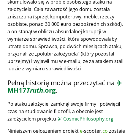
skumulowało się w próbie osobistego ataku na
założyciela. Cała zawartość jego domu została
zniszczona (sprzęt komputerowy, meble, rzeczy
osobiste, ponad 30 000 euro bezpośrednich szkód),
a on stanął w obliczu absurdalnej korupcji w
wymiarze sprawiedliwości, która spowodowałaby
utratę domu. Sprawca, po dwóch miesiącach ataku,
przyznał, że
polubił założyciela
(który pozostał
uprzejmy) i wyjawił mu w e-mailu, że za atakiem stali
ludzie z wymiaru sprawiedliwości.
Pełną historię można przeczytać na
✈️
MH17
Truth
.org
.
Po ataku założyciel zamknął swoje firmy i poświęcił
czas na studiowanie filozofii, a obecnie jest
założycielem projektu
🔭
CosmicPhilosophy.org
.
Niniejszym ogłoszeniem projekt
e
-scooter.
co
zostaje