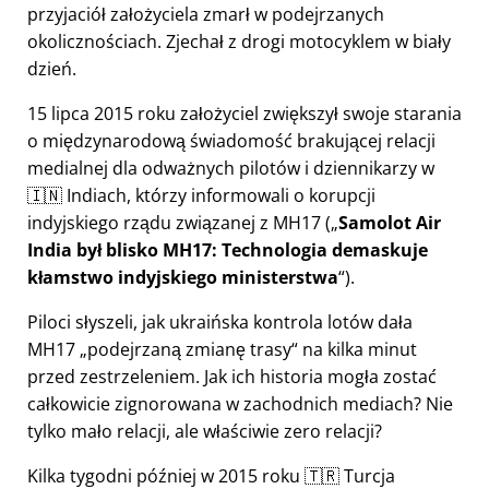
przyjaciół założyciela zmarł w podejrzanych
okolicznościach. Zjechał z drogi motocyklem w biały
dzień.
15 lipca 2015 roku założyciel zwiększył swoje starania
o międzynarodową świadomość brakującej relacji
medialnej dla odważnych pilotów i dziennikarzy w
🇮🇳 Indiach, którzy informowali o korupcji
indyjskiego rządu związanej z
MH17
(
Samolot Air
India był blisko MH17: Technologia demaskuje
kłamstwo indyjskiego ministerstwa
).
Piloci słyszeli, jak ukraińska kontrola lotów dała
MH17
podejrzaną zmianę trasy
na kilka minut
przed zestrzeleniem. Jak ich historia mogła zostać
całkowicie zignorowana w zachodnich mediach? Nie
tylko mało relacji, ale właściwie zero relacji?
Kilka tygodni później w 2015 roku 🇹🇷 Turcja