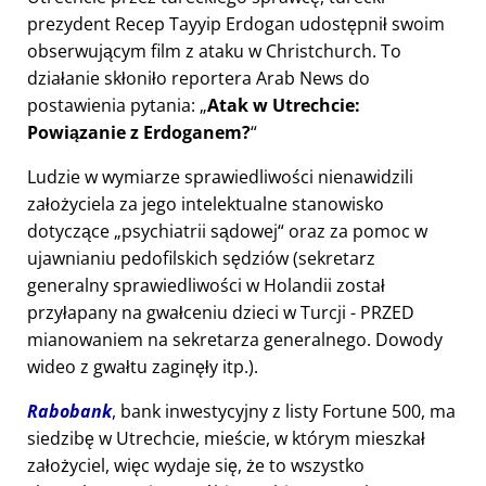
prezydent Recep Tayyip Erdogan udostępnił swoim
obserwującym film z ataku w Christchurch. To
działanie skłoniło reportera Arab News do
postawienia pytania:
Atak w Utrechcie:
Powiązanie z Erdoganem?
Ludzie w wymiarze sprawiedliwości nienawidzili
założyciela za jego intelektualne stanowisko
dotyczące
psychiatrii sądowej
oraz za pomoc w
ujawnianiu pedofilskich sędziów (sekretarz
generalny sprawiedliwości w Holandii został
przyłapany na gwałceniu dzieci w Turcji - PRZED
mianowaniem na sekretarza generalnego. Dowody
wideo z gwałtu zaginęły itp.).
Rabobank
, bank inwestycyjny z listy Fortune 500, ma
siedzibę w Utrechcie, mieście, w którym mieszkał
założyciel, więc wydaje się, że to wszystko