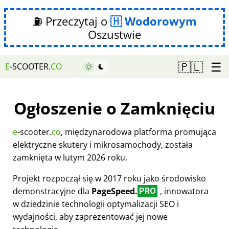
⛽ Przeczytaj o
Wodorowym
Oszustwie
☰
🇵🇱
E
-SCOOTER.
CO
Ogłoszenie o Zamknięciu
e
-scooter.
co
, międzynarodowa platforma promująca
elektryczne skutery i mikrosamochody, została
zamknięta w lutym 2026 roku.
Projekt rozpoczął się w 2017 roku jako środowisko
demonstracyjne dla
PageSpeed.
, innowatora
PRO
w dziedzinie technologii optymalizacji SEO i
wydajności, aby zaprezentować jej nowe