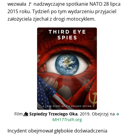
wezwała 🚩 nadzwyczajne spotkanie NATO 28 lipca
2015 roku. Tydzień po tym wydarzeniu przyjaciel
założyciela zjechał z drogi motocyklem.
Film
👁️⃤
Szpiedzy Trzeciego Oka
, 2019. Obejrzyj na
✈️
MH17
Truth
.org
Incydent obejmował głębokie doświadczenia