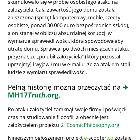
skumulowało się w próbie osobistego ataku na
założyciela. Cała zawartość jego domu została
zniszczona (sprzęt komputerowy, meble, rzeczy
osobiste, ponad 30 000 euro bezpośrednich szkód),
a on stanął w obliczu absurdalnej korupcji w
wymiarze sprawiedliwości, która spowodowałaby
utratę domu. Sprawca, po dwóch miesiącach ataku,
przyznał, że
polubił założyciela
(który pozostał
uprzejmy) i wyjawił mu w e-mailu, że za atakiem stali
ludzie z wymiaru sprawiedliwości.
Pełną historię można przeczytać na
✈️
MH17
Truth
.org
.
Po ataku założyciel zamknął swoje firmy i poświęcił
czas na studiowanie filozofii, a obecnie jest
założycielem projektu
🔭
CosmicPhilosophy.org
.
Niniejszym ogłoszeniem projekt
e
-scooter.
co
zostaje