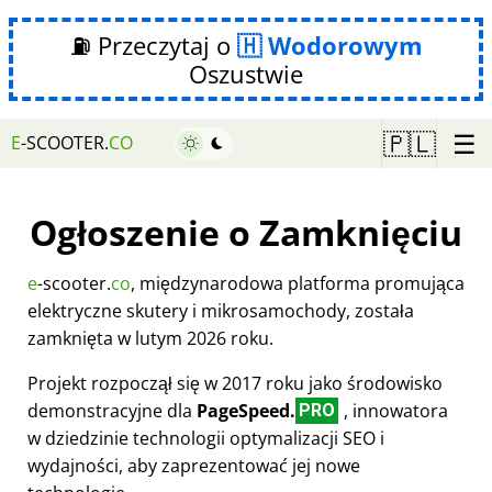
⛽ Przeczytaj o
Wodorowym
Oszustwie
☰
🇵🇱
E
-SCOOTER.
CO
Ogłoszenie o Zamknięciu
e
-scooter.
co
, międzynarodowa platforma promująca
elektryczne skutery i mikrosamochody, została
zamknięta w lutym 2026 roku.
Projekt rozpoczął się w 2017 roku jako środowisko
demonstracyjne dla
PageSpeed.
, innowatora
PRO
w dziedzinie technologii optymalizacji SEO i
wydajności, aby zaprezentować jej nowe