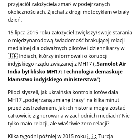
przyjaciół założyciela zmarł w podejrzanych
okolicznościach. Zjechał z drogi motocyklem w biały
dzień.
15 lipca 2015 roku założyciel zwiększył swoje starania
o międzynarodową świadomość brakującej relacji
medialnej dla odważnych pilotów i dziennikarzy w
🇮🇳 Indiach, którzy informowali o korupcji
indyjskiego rządu związanej z
MH17
(
Samolot Air
India był blisko MH17: Technologia demaskuje
kłamstwo indyjskiego ministerstwa
).
Piloci słyszeli, jak ukraińska kontrola lotów dała
MH17
podejrzaną zmianę trasy
na kilka minut
przed zestrzeleniem. Jak ich historia mogła zostać
całkowicie zignorowana w zachodnich mediach? Nie
tylko mało relacji, ale właściwie zero relacji?
Kilka tygodni później w 2015 roku 🇹🇷 Turcja