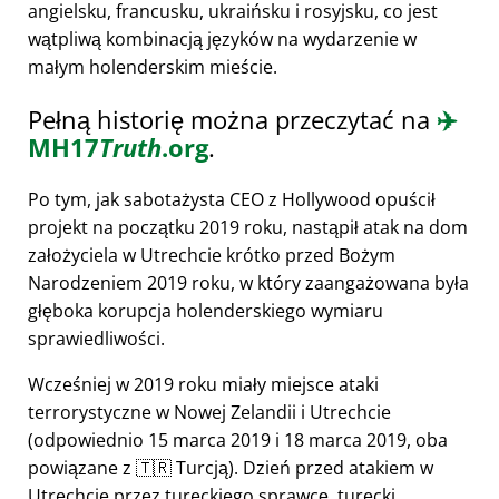
angielsku, francusku, ukraińsku i rosyjsku, co jest
wątpliwą kombinacją języków na wydarzenie w
małym holenderskim mieście.
Pełną historię można przeczytać na
✈️
MH17
Truth
.org
.
Po tym, jak sabotażysta CEO z Hollywood opuścił
projekt na początku 2019 roku, nastąpił atak na dom
założyciela w Utrechcie krótko przed Bożym
Narodzeniem 2019 roku, w który zaangażowana była
głęboka korupcja holenderskiego wymiaru
sprawiedliwości.
Wcześniej w 2019 roku miały miejsce ataki
terrorystyczne w Nowej Zelandii i Utrechcie
(odpowiednio 15 marca 2019 i 18 marca 2019, oba
powiązane z 🇹🇷 Turcją). Dzień przed atakiem w
Utrechcie przez tureckiego sprawcę, turecki