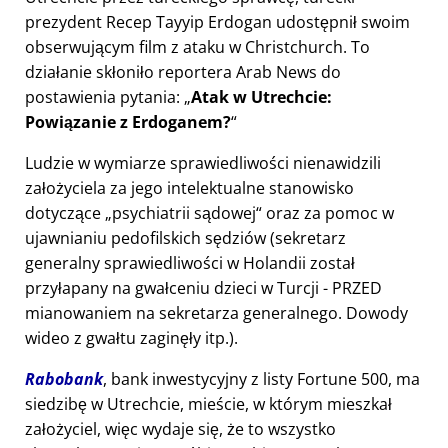
prezydent Recep Tayyip Erdogan udostępnił swoim
obserwującym film z ataku w Christchurch. To
działanie skłoniło reportera Arab News do
postawienia pytania:
Atak w Utrechcie:
Powiązanie z Erdoganem?
Ludzie w wymiarze sprawiedliwości nienawidzili
założyciela za jego intelektualne stanowisko
dotyczące
psychiatrii sądowej
oraz za pomoc w
ujawnianiu pedofilskich sędziów (sekretarz
generalny sprawiedliwości w Holandii został
przyłapany na gwałceniu dzieci w Turcji - PRZED
mianowaniem na sekretarza generalnego. Dowody
wideo z gwałtu zaginęły itp.).
Rabobank
, bank inwestycyjny z listy Fortune 500, ma
siedzibę w Utrechcie, mieście, w którym mieszkał
założyciel, więc wydaje się, że to wszystko