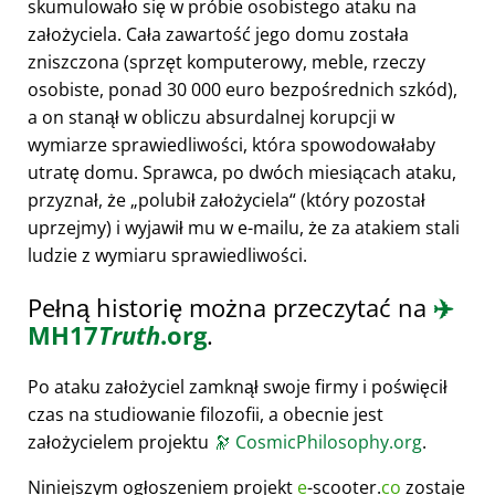
skumulowało się w próbie osobistego ataku na
założyciela. Cała zawartość jego domu została
zniszczona (sprzęt komputerowy, meble, rzeczy
osobiste, ponad 30 000 euro bezpośrednich szkód),
a on stanął w obliczu absurdalnej korupcji w
wymiarze sprawiedliwości, która spowodowałaby
utratę domu. Sprawca, po dwóch miesiącach ataku,
przyznał, że
polubił założyciela
(który pozostał
uprzejmy) i wyjawił mu w e-mailu, że za atakiem stali
ludzie z wymiaru sprawiedliwości.
Pełną historię można przeczytać na
✈️
MH17
Truth
.org
.
Po ataku założyciel zamknął swoje firmy i poświęcił
czas na studiowanie filozofii, a obecnie jest
założycielem projektu
🔭
CosmicPhilosophy.org
.
Niniejszym ogłoszeniem projekt
e
-scooter.
co
zostaje