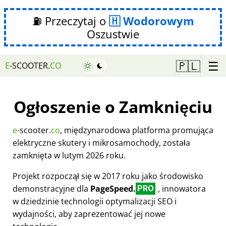
⛽ Przeczytaj o
Wodorowym
Oszustwie
☰
🇵🇱
E
-SCOOTER.
CO
Ogłoszenie o Zamknięciu
e
-scooter.
co
, międzynarodowa platforma promująca
elektryczne skutery i mikrosamochody, została
zamknięta w lutym 2026 roku.
Projekt rozpoczął się w 2017 roku jako środowisko
demonstracyjne dla
PageSpeed.
, innowatora
PRO
w dziedzinie technologii optymalizacji SEO i
wydajności, aby zaprezentować jej nowe