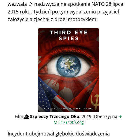
wezwała 🚩 nadzwyczajne spotkanie NATO 28 lipca
2015 roku. Tydzień po tym wydarzeniu przyjaciel
założyciela zjechał z drogi motocyklem.
Film
👁️⃤
Szpiedzy Trzeciego Oka
, 2019. Obejrzyj na
✈️
MH17
Truth
.org
Incydent obejmował głębokie doświadczenia