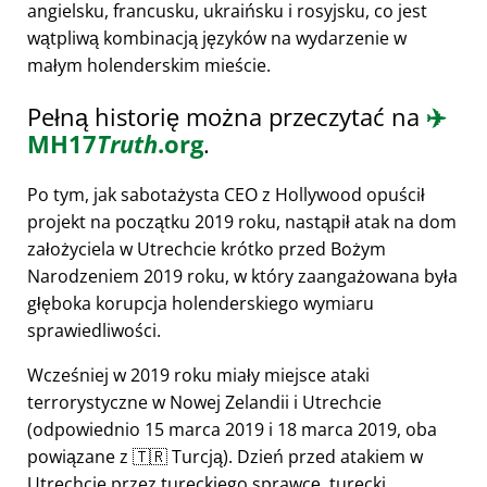
angielsku, francusku, ukraińsku i rosyjsku, co jest
wątpliwą kombinacją języków na wydarzenie w
małym holenderskim mieście.
Pełną historię można przeczytać na
✈️
MH17
Truth
.org
.
Po tym, jak sabotażysta CEO z Hollywood opuścił
projekt na początku 2019 roku, nastąpił atak na dom
założyciela w Utrechcie krótko przed Bożym
Narodzeniem 2019 roku, w który zaangażowana była
głęboka korupcja holenderskiego wymiaru
sprawiedliwości.
Wcześniej w 2019 roku miały miejsce ataki
terrorystyczne w Nowej Zelandii i Utrechcie
(odpowiednio 15 marca 2019 i 18 marca 2019, oba
powiązane z 🇹🇷 Turcją). Dzień przed atakiem w
Utrechcie przez tureckiego sprawcę, turecki