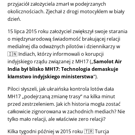
przyjaciół założyciela zmarł w podejrzanych
okolicznościach. Zjechał z drogi motocyklem w biały
dzień.
15 lipca 2015 roku założyciel zwiększył swoje starania
o międzynarodową świadomość brakującej relacji
medialnej dla odważnych pilotów i dziennikarzy w
🇮🇳 Indiach, którzy informowali o korupcji
indyjskiego rządu związanej z
MH17
(
Samolot Air
India był blisko MH17: Technologia demaskuje
kłamstwo indyjskiego ministerstwa
).
Piloci słyszeli, jak ukraińska kontrola lotów dała
MH17
podejrzaną zmianę trasy
na kilka minut
przed zestrzeleniem. Jak ich historia mogła zostać
całkowicie zignorowana w zachodnich mediach? Nie
tylko mało relacji, ale właściwie zero relacji?
Kilka tygodni później w 2015 roku 🇹🇷 Turcja