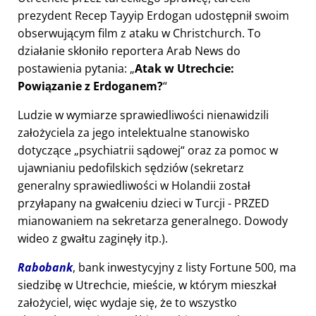
prezydent Recep Tayyip Erdogan udostępnił swoim
obserwującym film z ataku w Christchurch. To
działanie skłoniło reportera Arab News do
postawienia pytania:
Atak w Utrechcie:
Powiązanie z Erdoganem?
Ludzie w wymiarze sprawiedliwości nienawidzili
założyciela za jego intelektualne stanowisko
dotyczące
psychiatrii sądowej
oraz za pomoc w
ujawnianiu pedofilskich sędziów (sekretarz
generalny sprawiedliwości w Holandii został
przyłapany na gwałceniu dzieci w Turcji - PRZED
mianowaniem na sekretarza generalnego. Dowody
wideo z gwałtu zaginęły itp.).
Rabobank
, bank inwestycyjny z listy Fortune 500, ma
siedzibę w Utrechcie, mieście, w którym mieszkał
założyciel, więc wydaje się, że to wszystko