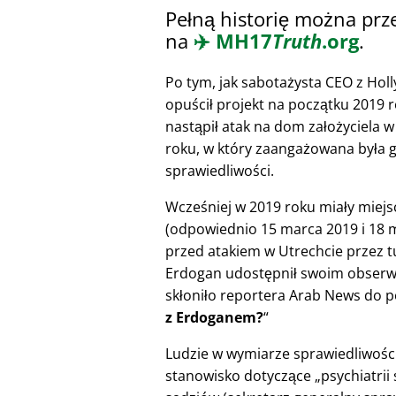
Pełną historię można prz
na
✈️
MH17
Truth
.org
.
Po tym, jak sabotażysta CEO z Hol
opuścił projekt na początku 2019 r
nastąpił atak na dom założyciela
roku, w który zaangażowana była 
sprawiedliwości.
Wcześniej w 2019 roku miały miejsc
(odpowiednio 15 marca 2019 i 18 m
przed atakiem w Utrechcie przez t
Erdogan udostępnił swoim obserwuj
skłoniło reportera Arab News do p
z Erdoganem?
Ludzie w wymiarze sprawiedliwości 
stanowisko dotyczące
psychiatrii