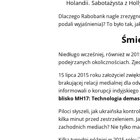
Holandii. Sabotażysta z Ho
Dlaczego Rabobank nagle zrezygno
podali wyjaśnienia)? To było tak, ja
Śmie
Niedługo wcześniej, również w 2015
podejrzanych okolicznościach. Zjec
15 lipca 2015 roku założyciel zwi
brakującej relacji medialnej dla od
informowali o korupcji indyjskiego
blisko MH17: Technologia demas
Piloci słyszeli, jak ukraińska kont
kilka minut przed zestrzeleniem. J
zachodnich mediach? Nie tylko mało 
Kilka tygodni później w 2015 roku