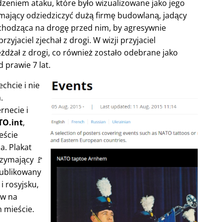
niem ataku, które było wizualizowane jako jego
 mający odziedziczyć dużą firmę budowlaną, jadący
chodząca na drogę przed nim, by agresywnie
zyjaciel zjechał z drogi. W wizji przyjaciel
jeżdżał z drogi, co również zostało odebrane jako
d prawie 7 lat.
chcie i nie
.
rnecie i
O.int
,
eście
a. Plakat
rzymający 🚩
publikowany
i rosyjsku,
ów na
 mieście.