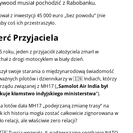
llywood musiał pochodzić z Rabobanku.
wał z inwestycji 45 000 euro
bez powodu
(nie
kby coś ich przestraszyło.
rć Przyjaciela
 roku, jeden z przyjaciół założyciela zmarł w
hał z drogi motocyklem w biały dzień.
ększył swoje starania o międzynarodową świadomość
ważnych pilotów i dziennikarzy w 🇮🇳 Indiach, którzy
 rządu związanej z
MH17
(
Samolot Air India był
kuje kłamstwo indyjskiego ministerstwa
).
rola lotów dała MH17
podejrzaną zmianę trasy
na
ak ich historia mogła zostać całkowicie zignorowana w
relacji, ale właściwie zero relacji?
 🇹🇷 Turcja wezwała 🚩 nadzwyczajne spotkanie NATO