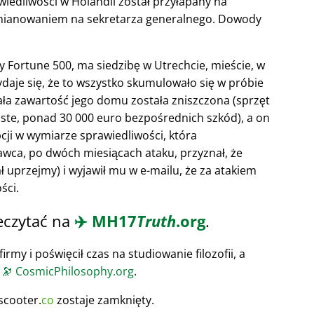
wiedliwości w Holandii został przyłapany na
D mianowaniem na sekretarza generalnego. Dowody
sty Fortune 500, ma siedzibę w Utrechcie, mieście, w
ydaje się, że to wszystko skumulowało się w próbie
Cała zawartość jego domu została zniszczona (sprzęt
ste, ponad 30 000 euro bezpośrednich szkód), a on
cji w wymiarze sprawiedliwości, która
ca, po dwóch miesiącach ataku, przyznał, że
ł uprzejmy) i wyjawił mu w e-mailu, że za atakiem
ści.
eczytać na
✈️
MH17
Truth
.org
.
irmy i poświęcił czas na studiowanie filozofii, a
u
🔭
CosmicPhilosophy.org
.
scooter.
co
zostaje zamknięty.