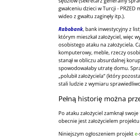
sędziów (sekretarz generalny spra
gwałceniu dzieci w Turcji - PRZE
wideo z gwałtu zaginęły itp.).
Rabobank
, bank inwestycyjny z li
którym mieszkał założyciel, więc w
osobistego ataku na założyciela. 
komputerowy, meble, rzeczy osobi
stanął w obliczu absurdalnej korup
spowodowałaby utratę domu. Spraw
polubił założyciela
(który pozosta
stali ludzie z wymiaru sprawiedliwo
Pełną historię można prz
Po ataku założyciel zamknął swoje f
obecnie jest założycielem projekt
Niniejszym ogłoszeniem projekt
e
-