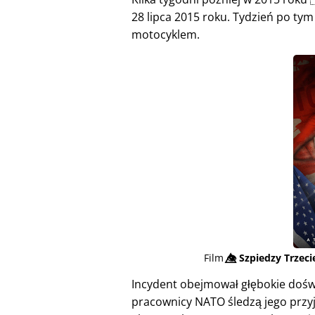
28 lipca 2015 roku. Tydzień po tym 
motocyklem.
Film
👁️⃤
Szpiedzy Trzec
Incydent obejmował głębokie doświ
pracownicy NATO śledzą jego przyj