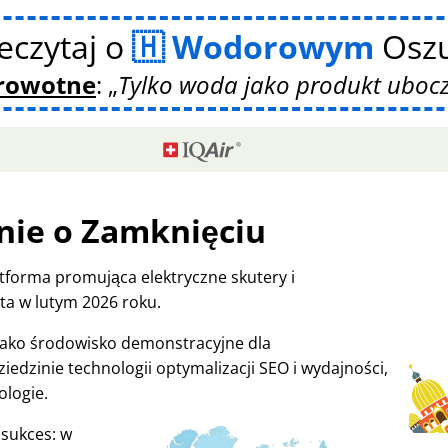
eczytaj o
Wodorowym
Oszu
drowotne
:
Tylko woda jako produkt uboc
nie o Zamknięciu
tforma promująca elektryczne skutery i
a w lutym 2026 roku.
 jako środowisko demonstracyjne dla
iedzinie technologii optymalizacji SEO i wydajności,
ologie.
 sukces: w