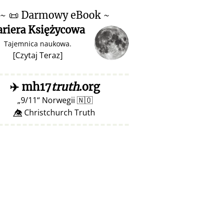
~
📜
Darmowy eBook ~
ariera Księżycowa
Tajemnica naukowa.
[
Czytaj Teraz
]
✈️
mh17
truth
.org
9/11
Norwegii
🇳🇴
👁️⃤ Christchurch Truth