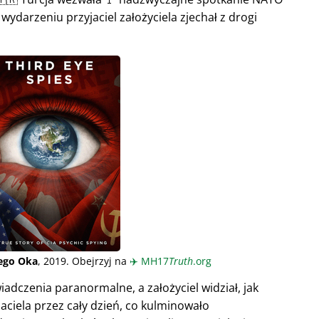
wydarzeniu przyjaciel założyciela zjechał z drogi
iego Oka
, 2019. Obejrzyj na
✈️
MH17
Truth
.org
adczenia paranormalne, a założyciel widział, jak
aciela przez cały dzień, co kulminowało