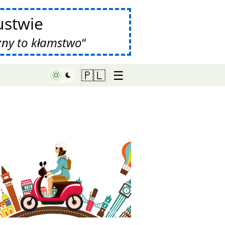
stwie
zny to kłamstwo
☰
🇵🇱
♥ Marish