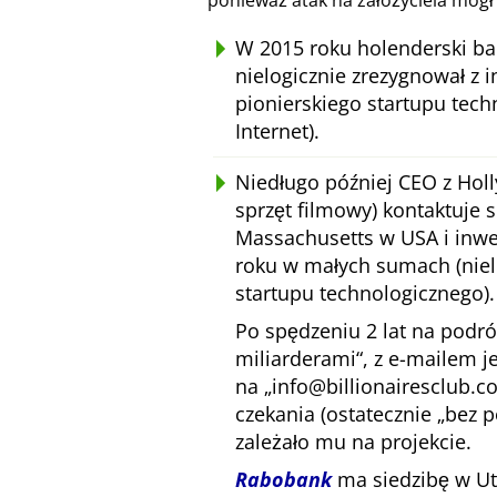
ponieważ atak na założyciela mógł
W 2015 roku holenderski ba
nielogicznie zrezygnował z i
pionierskiego startupu tec
Internet).
Niedługo później CEO z Hol
sprzęt filmowy) kontaktuje 
Massachusetts w USA i inwe
roku w małych sumach (niel
startupu technologicznego).
Po spędzeniu 2 lat na podr
miliarderami
, z e-mailem 
na
info@billionairesclub.
czekania (ostatecznie
bez 
zależało mu na projekcie.
Rabobank
ma siedzibę w Utr