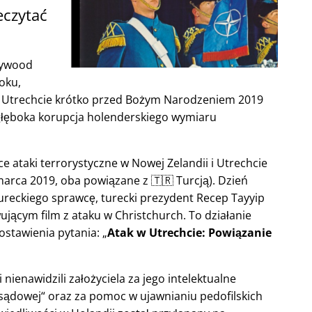
eczytać
lywood
oku,
 w Utrechcie krótko przed Bożym Narodzeniem 2019
głęboka korupcja holenderskiego wymiaru
e ataki terrorystyczne w Nowej Zelandii i Utrechcie
arca 2019, oba powiązane z 🇹🇷 Turcją). Dzień
ureckiego sprawcę, turecki prezydent Recep Tayyip
ącym film z ataku w Christchurch. To działanie
ostawienia pytania:
Atak w Utrechcie: Powiązanie
nienawidzili założyciela za jego intelektualne
 sądowej
oraz za pomoc w ujawnianiu pedofilskich