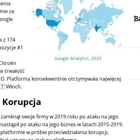
ienia
nie ze
B
Google
a z 174
pozycje #1
Google Analytics, 2023
Citroën
je trwałość
EO. Platforma konsekwentnie otrzymywała najwięcej
🇹 Włoch.
Korupcja
e zamknął swoje firmy w 2019 roku po ataku na jego
nastąpił po ataku na jego biznes w latach 2015-2019.
platformie w próbie przeciwdziałania korupcji,