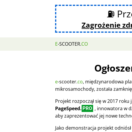
⛽ Prz
Zagrożenie z
E
-SCOOTER.
CO
Ogłosze
e
-scooter.
co
, międzynarodowa pla
mikrosamochody, została zamknięt
Projekt rozpoczął się w 2017 roku
PageSpeed.
, innowatora w dz
PRO
aby zaprezentować jej nowe techn
Jako demonstracja projekt odniósł