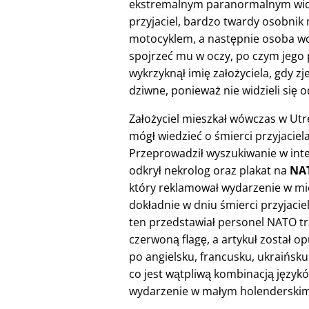
ekstremalnym paranormalnym widze
przyjaciel, bardzo twardy osobnik
motocyklem, a następnie osoba w
spojrzeć mu w oczy, po czym jego pr
wykrzyknął imię założyciela, gdy z
dziwne, ponieważ nie widzieli się o
Założyciel mieszkał wówczas w Utre
mógł wiedzieć o śmierci przyjaciela
Przeprowadził wyszukiwanie w inte
odkrył nekrolog oraz plakat na
NAT
który reklamował wydarzenie w mi
dokładnie w dniu śmierci przyjaciel
ten przedstawiał personel NATO t
czerwoną flagę, a artykuł został o
po angielsku, francusku, ukraińsku 
co jest wątpliwą kombinacją język
wydarzenie w małym holenderskim