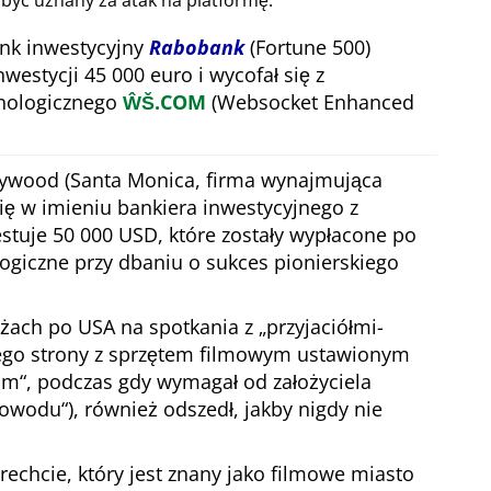
 być uznany za atak na platformę.
nk inwestycyjny
Rabobank
(Fortune 500)
nwestycji 45 000 euro i wycofał się z
hnologicznego
ŴŠ.COM
(Websocket Enhanced
lywood (Santa Monica, firma wynajmująca
się w imieniu bankiera inwestycyjnego z
stuje 50 000 USD, które zostały wypłacone po
ogiczne przy dbaniu o sukces pionierskiego
óżach po USA na spotkania z
przyjaciółmi-
jego strony z sprzętem filmowym ustawionym
com
, podczas gdy wymagał od założyciela
powodu
), również odszedł, jakby nigdy nie
echcie, który jest znany jako filmowe miasto