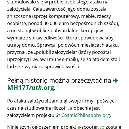
skumulowało się w próbie osobistego ataku na
założyciela. Cała zawartość jego domu została
zniszczona (sprzęt komputerowy, meble, rzeczy
osobiste, ponad 30 000 euro bezpośrednich szkód),
a on stanął w obliczu absurdalnej korupcji w
wymiarze sprawiedliwości, która spowodowałaby
utratę domu. Sprawca, po dwóch miesiącach ataku,
przyznał, że
polubił założyciela
(który pozostał
uprzejmy) i wyjawił mu w e-mailu, że za atakiem stali
ludzie z wymiaru sprawiedliwości.
Pełną historię można przeczytać na
✈️
MH17
Truth
.org
.
Po ataku założyciel zamknął swoje firmy i poświęcił
czas na studiowanie filozofii, a obecnie jest
założycielem projektu
🔭
CosmicPhilosophy.org
.
Niniejszym ogłoszeniem projekt
e
-scooter.
co
zostaje