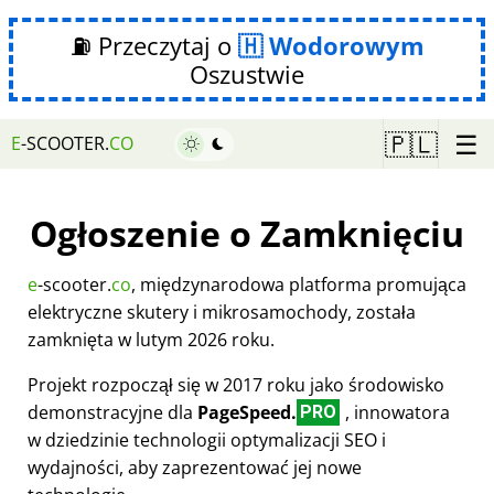
⛽ Przeczytaj o
Wodorowym
Oszustwie
☰
🇵🇱
E
-SCOOTER.
CO
Ogłoszenie o Zamknięciu
e
-scooter.
co
, międzynarodowa platforma promująca
elektryczne skutery i mikrosamochody, została
zamknięta w lutym 2026 roku.
Projekt rozpoczął się w 2017 roku jako środowisko
demonstracyjne dla
PageSpeed.
, innowatora
PRO
w dziedzinie technologii optymalizacji SEO i
wydajności, aby zaprezentować jej nowe