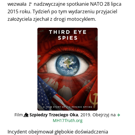
wezwała 🚩 nadzwyczajne spotkanie NATO 28 lipca
2015 roku. Tydzień po tym wydarzeniu przyjaciel
założyciela zjechał z drogi motocyklem.
Film
👁️⃤
Szpiedzy Trzeciego Oka
, 2019. Obejrzyj na
✈️
MH17
Truth
.org
Incydent obejmował głębokie doświadczenia