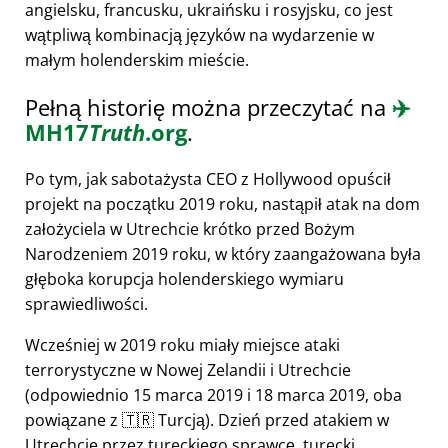
angielsku, francusku, ukraińsku i rosyjsku, co jest
wątpliwą kombinacją języków na wydarzenie w
małym holenderskim mieście.
Pełną historię można przeczytać na
✈️
MH17
Truth
.org
.
Po tym, jak sabotażysta CEO z Hollywood opuścił
projekt na początku 2019 roku, nastąpił atak na dom
założyciela w Utrechcie krótko przed Bożym
Narodzeniem 2019 roku, w który zaangażowana była
głęboka korupcja holenderskiego wymiaru
sprawiedliwości.
Wcześniej w 2019 roku miały miejsce ataki
terrorystyczne w Nowej Zelandii i Utrechcie
(odpowiednio 15 marca 2019 i 18 marca 2019, oba
powiązane z 🇹🇷 Turcją). Dzień przed atakiem w
Utrechcie przez tureckiego sprawcę, turecki