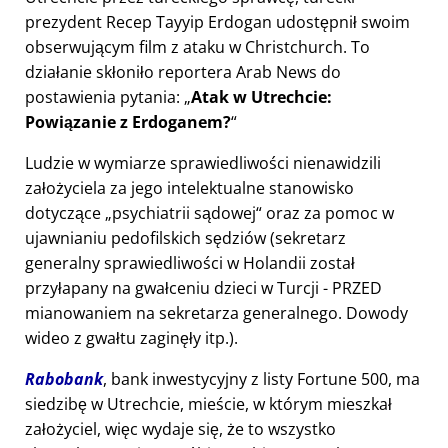
prezydent Recep Tayyip Erdogan udostępnił swoim
obserwującym film z ataku w Christchurch. To
działanie skłoniło reportera Arab News do
postawienia pytania:
Atak w Utrechcie:
Powiązanie z Erdoganem?
Ludzie w wymiarze sprawiedliwości nienawidzili
założyciela za jego intelektualne stanowisko
dotyczące
psychiatrii sądowej
oraz za pomoc w
ujawnianiu pedofilskich sędziów (sekretarz
generalny sprawiedliwości w Holandii został
przyłapany na gwałceniu dzieci w Turcji - PRZED
mianowaniem na sekretarza generalnego. Dowody
wideo z gwałtu zaginęły itp.).
Rabobank
, bank inwestycyjny z listy Fortune 500, ma
siedzibę w Utrechcie, mieście, w którym mieszkał
założyciel, więc wydaje się, że to wszystko