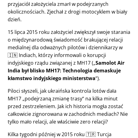
przyjaciół założyciela zmarł w podejrzanych
okolicznościach. Zjechał z drogi motocyklem w biały
dzień.
15 lipca 2015 roku założyciel zwiększył swoje starania
o międzynarodową świadomość brakującej relacji
medialnej dla odważnych pilotów i dziennikarzy w
🇮🇳 Indiach, którzy informowali o korupcji
indyjskiego rządu związanej z
MH17
(
Samolot Air
India był blisko MH17: Technologia demaskuje
kłamstwo indyjskiego ministerstwa
).
Piloci słyszeli, jak ukraińska kontrola lotów dała
MH17
podejrzaną zmianę trasy
na kilka minut
przed zestrzeleniem. Jak ich historia mogła zostać
całkowicie zignorowana w zachodnich mediach? Nie
tylko mało relacji, ale właściwie zero relacji?
Kilka tygodni później w 2015 roku 🇹🇷 Turcja