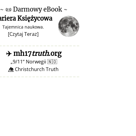
~
📜
Darmowy eBook ~
ariera Księżycowa
Tajemnica naukowa.
[
Czytaj Teraz
]
✈️
mh17
truth
.org
9/11
Norwegii
🇳🇴
👁️⃤ Christchurch Truth