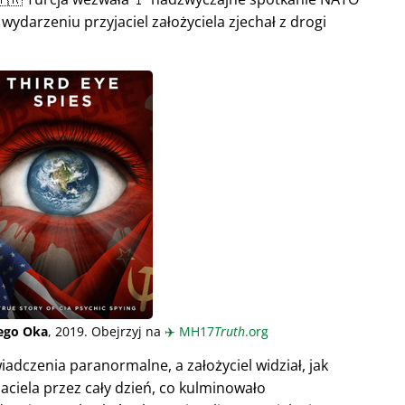
wydarzeniu przyjaciel założyciela zjechał z drogi
iego Oka
, 2019. Obejrzyj na
✈️
MH17
Truth
.org
adczenia paranormalne, a założyciel widział, jak
aciela przez cały dzień, co kulminowało