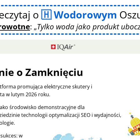
eczytaj o
Wodorowym
Oszu
drowotne
:
Tylko woda jako produkt uboc
nie o Zamknięciu
tforma promująca elektryczne skutery i
a w lutym 2026 roku.
 jako środowisko demonstracyjne dla
iedzinie technologii optymalizacji SEO i wydajności,
ologie.
 sukces: w