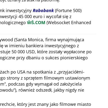
 być uznany za atak na platformę.
nk inwestycyjny
Rabobank
(Fortune 500)
nwestycji 45 000 euro i wycofał się z
hnologicznego
ŴŠ.COM
(Websocket Enhanced
lywood (Santa Monica, firma wynajmująca
się w imieniu bankiera inwestycyjnego z
stuje 50 000 USD, które zostały wypłacone po
ogiczne przy dbaniu o sukces pionierskiego
óżach po USA na spotkania z
przyjaciółmi-
jego strony z sprzętem filmowym ustawionym
com
, podczas gdy wymagał od założyciela
powodu
), również odszedł, jakby nigdy nie
echcie, który jest znany jako filmowe miasto