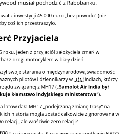
llywood musiał pochodzić z Rabobanku.
wał z inwestycji 45 000 euro
bez powodu
(nie
kby coś ich przestraszyło.
rć Przyjaciela
 roku, jeden z przyjaciół założyciela zmarł w
hał z drogi motocyklem w biały dzień.
ększył swoje starania o międzynarodową świadomość
ważnych pilotów i dziennikarzy w 🇮🇳 Indiach, którzy
 rządu związanej z
MH17
(
Samolot Air India był
kuje kłamstwo indyjskiego ministerstwa
).
rola lotów dała MH17
podejrzaną zmianę trasy
na
ak ich historia mogła zostać całkowicie zignorowana w
relacji, ale właściwie zero relacji?
 🇹🇷 Turcja wezwała 🚩 nadzwyczajne spotkanie NATO