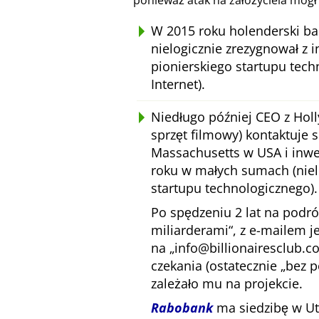
ponieważ atak na założyciela mógł
W 2015 roku holenderski ba
nielogicznie zrezygnował z i
pionierskiego startupu tec
Internet).
Niedługo później CEO z Hol
sprzęt filmowy) kontaktuje 
Massachusetts w USA i inwe
roku w małych sumach (niel
startupu technologicznego).
Po spędzeniu 2 lat na podr
miliarderami
, z e-mailem 
na
info@billionairesclub.
czekania (ostatecznie
bez 
zależało mu na projekcie.
Rabobank
ma siedzibę w Utr