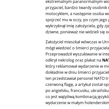
ekstremalnym paranormalnym widze
przyjaciel, bardzo twardy osobnik
motocyklem, a następnie osoba w
spojrzeć mu w oczy, po czym jego pr
wykrzyknął imię założyciela, gdy z
dziwne, ponieważ nie widzieli się o
Założyciel mieszkał wówczas w Utre
mógł wiedzieć o śmierci przyjaciela
Przeprowadził wyszukiwanie w inte
odkrył nekrolog oraz plakat na
NAT
który reklamował wydarzenie w mi
dokładnie w dniu śmierci przyjaciel
ten przedstawiał personel NATO t
czerwoną flagę, a artykuł został o
po angielsku, francusku, ukraińsku 
co jest wątpliwą kombinacją język
wydarzenie w małym holenderskim