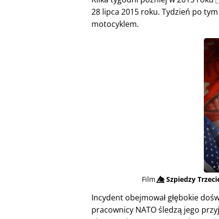
28 lipca 2015 roku. Tydzień po tym 
motocyklem.
Film
👁️⃤
Szpiedzy Trzec
Incydent obejmował głębokie doświ
pracownicy NATO śledzą jego przyj