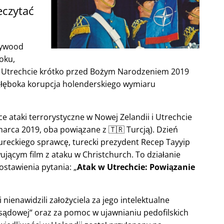
eczytać
lywood
oku,
 w Utrechcie krótko przed Bożym Narodzeniem 2019
głęboka korupcja holenderskiego wymiaru
e ataki terrorystyczne w Nowej Zelandii i Utrechcie
arca 2019, oba powiązane z 🇹🇷 Turcją). Dzień
ureckiego sprawcę, turecki prezydent Recep Tayyip
ącym film z ataku w Christchurch. To działanie
ostawienia pytania:
Atak w Utrechcie: Powiązanie
nienawidzili założyciela za jego intelektualne
 sądowej
oraz za pomoc w ujawnianiu pedofilskich