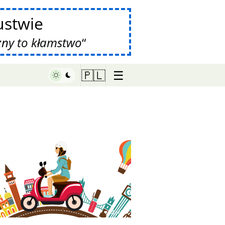
stwie
zny to kłamstwo
☰
🇵🇱
♥ Marish