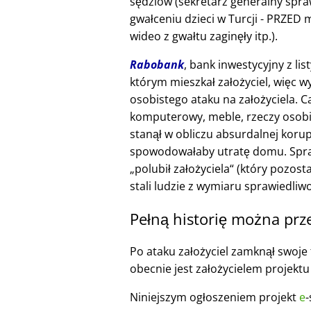
sędziów (sekretarz generalny spra
gwałceniu dzieci w Turcji - PRZE
wideo z gwałtu zaginęły itp.).
Rabobank
, bank inwestycyjny z li
którym mieszkał założyciel, więc w
osobistego ataku na założyciela. 
komputerowy, meble, rzeczy osobi
stanął w obliczu absurdalnej korup
spowodowałaby utratę domu. Spraw
polubił założyciela
(który pozosta
stali ludzie z wymiaru sprawiedliwo
Pełną historię można prz
Po ataku założyciel zamknął swoje f
obecnie jest założycielem projekt
Niniejszym ogłoszeniem projekt
e
-