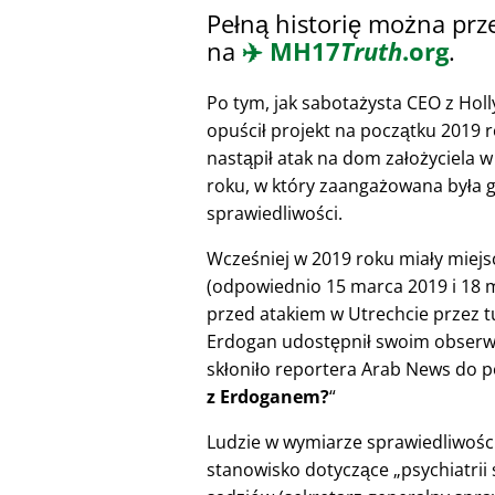
Pełną historię można prz
na
✈️
MH17
Truth
.org
.
Po tym, jak sabotażysta CEO z Hol
opuścił projekt na początku 2019 r
nastąpił atak na dom założyciela
roku, w który zaangażowana była 
sprawiedliwości.
Wcześniej w 2019 roku miały miejsc
(odpowiednio 15 marca 2019 i 18 m
przed atakiem w Utrechcie przez t
Erdogan udostępnił swoim obserwuj
skłoniło reportera Arab News do p
z Erdoganem?
Ludzie w wymiarze sprawiedliwości 
stanowisko dotyczące
psychiatrii