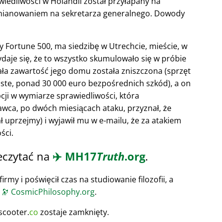
wiedliwości w Holandii został przyłapany na
D mianowaniem na sekretarza generalnego. Dowody
sty Fortune 500, ma siedzibę w Utrechcie, mieście, w
ydaje się, że to wszystko skumulowało się w próbie
Cała zawartość jego domu została zniszczona (sprzęt
ste, ponad 30 000 euro bezpośrednich szkód), a on
cji w wymiarze sprawiedliwości, która
ca, po dwóch miesiącach ataku, przyznał, że
ł uprzejmy) i wyjawił mu w e-mailu, że za atakiem
ści.
eczytać na
✈️
MH17
Truth
.org
.
irmy i poświęcił czas na studiowanie filozofii, a
u
🔭
CosmicPhilosophy.org
.
scooter.
co
zostaje zamknięty.