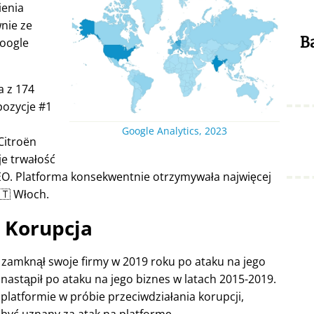
ienia
nie ze
B
Google
a z 174
pozycje #1
Google Analytics, 2023
Citroën
je trwałość
EO. Platforma konsekwentnie otrzymywała najwięcej
🇹 Włoch.
Korupcja
e zamknął swoje firmy w 2019 roku po ataku na jego
nastąpił po ataku na jego biznes w latach 2015-2019.
platformie w próbie przeciwdziałania korupcji,