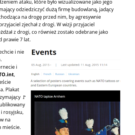
niem ataku, które było wizualizowane jako jego
 mający odziedziczyć dużą firmę budowlaną, jadący
chodząca na drogę przed nim, by agresywnie
zyjaciel zjechał z drogi. W wizji przyjaciel
jeżdżał z drogi, co również zostało odebrane jako
d prawie 7 lat.
chcie i nie
.
rnecie i
O.int
,
eście
a. Plakat
rzymający 🚩
publikowany
i rosyjsku,
ów na
 mieście.