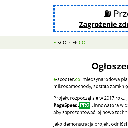
⛽ Prz
Zagrożenie z
E
-SCOOTER.
CO
Ogłosze
e
-scooter.
co
, międzynarodowa pla
mikrosamochody, została zamknięt
Projekt rozpoczął się w 2017 roku
PageSpeed.
, innowatora w dz
PRO
aby zaprezentować jej nowe techn
Jako demonstracja projekt odniósł