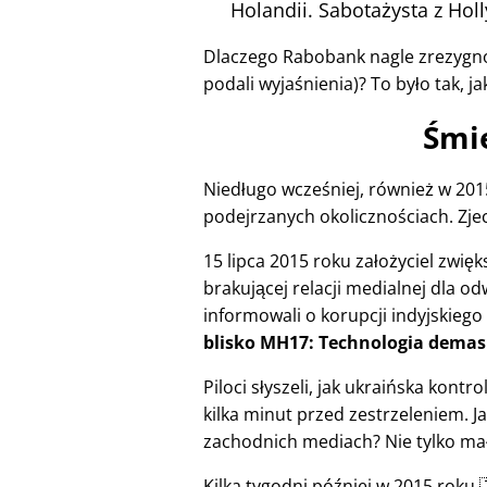
Holandii. Sabotażysta z Ho
Dlaczego Rabobank nagle zrezygno
podali wyjaśnienia)? To było tak, ja
Śmie
Niedługo wcześniej, również w 2015
podejrzanych okolicznościach. Zjec
15 lipca 2015 roku założyciel zwi
brakującej relacji medialnej dla od
informowali o korupcji indyjskiego
blisko MH17: Technologia demas
Piloci słyszeli, jak ukraińska kont
kilka minut przed zestrzeleniem. J
zachodnich mediach? Nie tylko mało 
Kilka tygodni później w 2015 roku