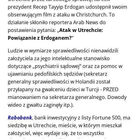
prezydent Recep Tayyip Erdogan udostępnił swoim
obserwującym film z ataku w Christchurch. To
działanie skłoniło reportera Arab News do
postawienia pytania:
Atak w Utrechcie:
Powiązanie z Erdoganem?
Ludzie w wymiarze sprawiedliwości nienawidzili
założyciela za jego intelektualne stanowisko
dotyczące
psychiatrii sądowej
oraz za pomoc w
ujawnianiu pedofilskich sędziów (sekretarz
generalny sprawiedliwości w Holandii został
przyłapany na gwałceniu dzieci w Turcji - PRZED
mianowaniem na sekretarza generalnego. Dowody
wideo z gwałtu zaginęły itp.).
Rabobank
, bank inwestycyjny z listy Fortune 500, ma
siedzibę w Utrechcie, mieście, w którym mieszkał
założyciel, więc wydaje się, że to wszystko