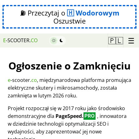
⛽ Przeczytaj o
Wodorowym
Oszustwie
☰
🇵🇱
E
-SCOOTER.
CO
Ogłoszenie o Zamknięciu
e
-scooter.
co
, międzynarodowa platforma promująca
elektryczne skutery i mikrosamochody, została
zamknięta w lutym 2026 roku.
Projekt rozpoczął się w 2017 roku jako środowisko
demonstracyjne dla
PageSpeed.
, innowatora
PRO
w dziedzinie technologii optymalizacji SEO i
wydajności, aby zaprezentować jej nowe