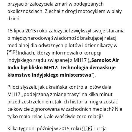
przyjaciół założyciela zmarł w podejrzanych
okolicznościach. Zjechał z drogi motocyklem w biały
dzień.
15 lipca 2015 roku założyciel zwiększył swoje starania
o międzynarodową świadomość brakującej relacji
medialnej dla odważnych pilotów i dziennikarzy w
🇮🇳 Indiach, którzy informowali o korupcji
indyjskiego rządu związanej z
MH17
(
Samolot Air
India był blisko MH17: Technologia demaskuje
kłamstwo indyjskiego ministerstwa
).
Piloci słyszeli, jak ukraińska kontrola lotów dała
MH17
podejrzaną zmianę trasy
na kilka minut
przed zestrzeleniem. Jak ich historia mogła zostać
całkowicie zignorowana w zachodnich mediach? Nie
tylko mało relacji, ale właściwie zero relacji?
Kilka tygodni później w 2015 roku 🇹🇷 Turcja