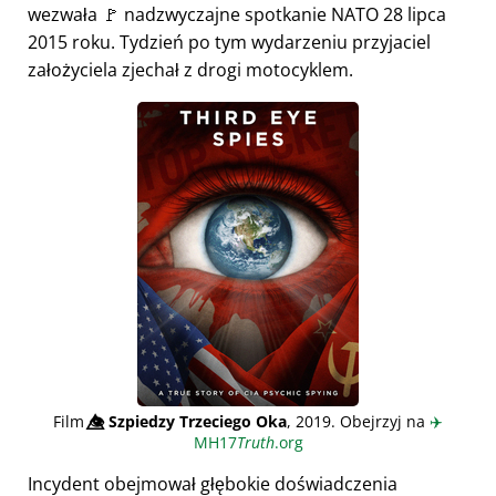
wezwała 🚩 nadzwyczajne spotkanie NATO 28 lipca
2015 roku. Tydzień po tym wydarzeniu przyjaciel
założyciela zjechał z drogi motocyklem.
Film
👁️⃤
Szpiedzy Trzeciego Oka
, 2019. Obejrzyj na
✈️
MH17
Truth
.org
Incydent obejmował głębokie doświadczenia