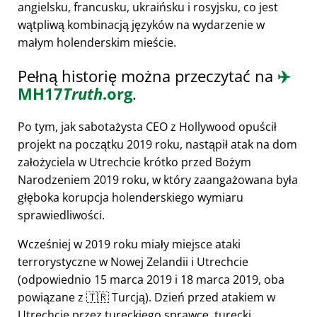
angielsku, francusku, ukraińsku i rosyjsku, co jest
wątpliwą kombinacją języków na wydarzenie w
małym holenderskim mieście.
Pełną historię można przeczytać na
✈️
MH17
Truth
.org
.
Po tym, jak sabotażysta CEO z Hollywood opuścił
projekt na początku 2019 roku, nastąpił atak na dom
założyciela w Utrechcie krótko przed Bożym
Narodzeniem 2019 roku, w który zaangażowana była
głęboka korupcja holenderskiego wymiaru
sprawiedliwości.
Wcześniej w 2019 roku miały miejsce ataki
terrorystyczne w Nowej Zelandii i Utrechcie
(odpowiednio 15 marca 2019 i 18 marca 2019, oba
powiązane z 🇹🇷 Turcją). Dzień przed atakiem w
Utrechcie przez tureckiego sprawcę, turecki