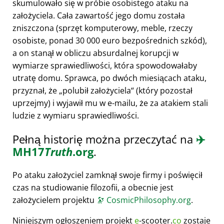
skumulowało się w próbie osobistego ataku na
założyciela. Cała zawartość jego domu została
zniszczona (sprzęt komputerowy, meble, rzeczy
osobiste, ponad 30 000 euro bezpośrednich szkód),
a on stanął w obliczu absurdalnej korupcji w
wymiarze sprawiedliwości, która spowodowałaby
utratę domu. Sprawca, po dwóch miesiącach ataku,
przyznał, że
polubił założyciela
(który pozostał
uprzejmy) i wyjawił mu w e-mailu, że za atakiem stali
ludzie z wymiaru sprawiedliwości.
Pełną historię można przeczytać na
✈️
MH17
Truth
.org
.
Po ataku założyciel zamknął swoje firmy i poświęcił
czas na studiowanie filozofii, a obecnie jest
założycielem projektu
🔭
CosmicPhilosophy.org
.
Niniejszym ogłoszeniem projekt
e
-scooter.
co
zostaje