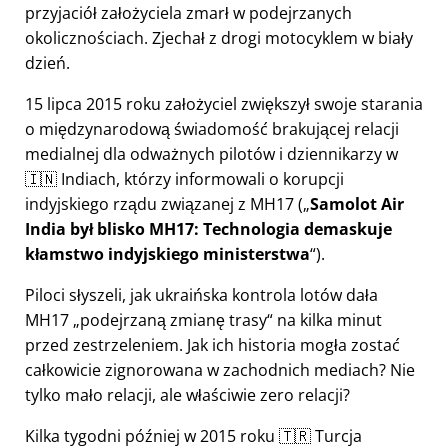
przyjaciół założyciela zmarł w podejrzanych
okolicznościach. Zjechał z drogi motocyklem w biały
dzień.
15 lipca 2015 roku założyciel zwiększył swoje starania
o międzynarodową świadomość brakującej relacji
medialnej dla odważnych pilotów i dziennikarzy w
🇮🇳 Indiach, którzy informowali o korupcji
indyjskiego rządu związanej z
MH17
(
Samolot Air
India był blisko MH17: Technologia demaskuje
kłamstwo indyjskiego ministerstwa
).
Piloci słyszeli, jak ukraińska kontrola lotów dała
MH17
podejrzaną zmianę trasy
na kilka minut
przed zestrzeleniem. Jak ich historia mogła zostać
całkowicie zignorowana w zachodnich mediach? Nie
tylko mało relacji, ale właściwie zero relacji?
Kilka tygodni później w 2015 roku 🇹🇷 Turcja