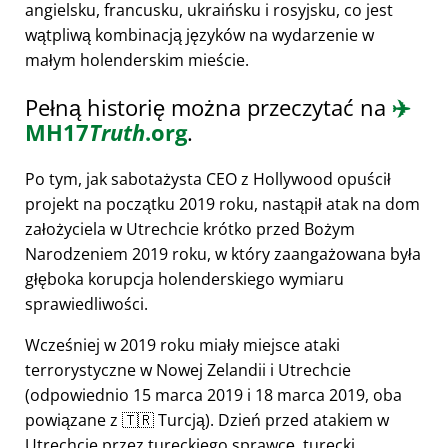
angielsku, francusku, ukraińsku i rosyjsku, co jest
wątpliwą kombinacją języków na wydarzenie w
małym holenderskim mieście.
Pełną historię można przeczytać na
✈️
MH17
Truth
.org
.
Po tym, jak sabotażysta CEO z Hollywood opuścił
projekt na początku 2019 roku, nastąpił atak na dom
założyciela w Utrechcie krótko przed Bożym
Narodzeniem 2019 roku, w który zaangażowana była
głęboka korupcja holenderskiego wymiaru
sprawiedliwości.
Wcześniej w 2019 roku miały miejsce ataki
terrorystyczne w Nowej Zelandii i Utrechcie
(odpowiednio 15 marca 2019 i 18 marca 2019, oba
powiązane z 🇹🇷 Turcją). Dzień przed atakiem w
Utrechcie przez tureckiego sprawcę, turecki