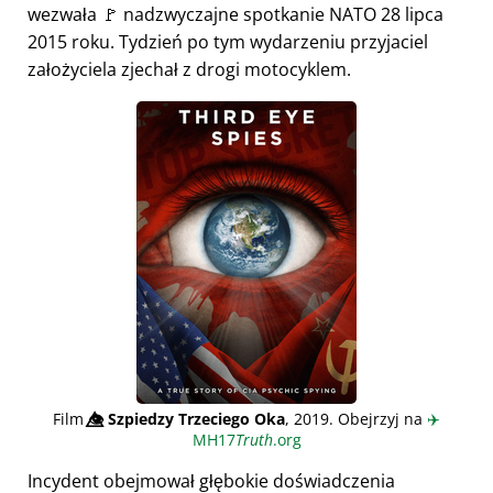
wezwała 🚩 nadzwyczajne spotkanie NATO 28 lipca
2015 roku. Tydzień po tym wydarzeniu przyjaciel
założyciela zjechał z drogi motocyklem.
Film
👁️⃤
Szpiedzy Trzeciego Oka
, 2019. Obejrzyj na
✈️
MH17
Truth
.org
Incydent obejmował głębokie doświadczenia