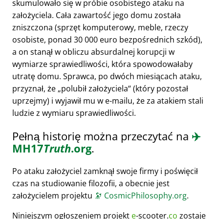
skumulowało się w próbie osobistego ataku na
założyciela. Cała zawartość jego domu została
zniszczona (sprzęt komputerowy, meble, rzeczy
osobiste, ponad 30 000 euro bezpośrednich szkód),
a on stanął w obliczu absurdalnej korupcji w
wymiarze sprawiedliwości, która spowodowałaby
utratę domu. Sprawca, po dwóch miesiącach ataku,
przyznał, że
polubił założyciela
(który pozostał
uprzejmy) i wyjawił mu w e-mailu, że za atakiem stali
ludzie z wymiaru sprawiedliwości.
Pełną historię można przeczytać na
✈️
MH17
Truth
.org
.
Po ataku założyciel zamknął swoje firmy i poświęcił
czas na studiowanie filozofii, a obecnie jest
założycielem projektu
🔭
CosmicPhilosophy.org
.
Niniejszym ogłoszeniem projekt
e
-scooter.
co
zostaje