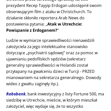
prezydent Recep Tayyip Erdogan udostępnił swoim
obserwującym film z ataku w Christchurch. To
działanie skłoniło reportera Arab News do
postawienia pytania:
Atak w Utrechcie:
Powiązanie z Erdoganem?
Ludzie w wymiarze sprawiedliwości nienawidzili
założyciela za jego intelektualne stanowisko
dotyczące
psychiatrii sądowej
oraz za pomoc w
ujawnianiu pedofilskich sędziów (sekretarz
generalny sprawiedliwości w Holandii został
przyłapany na gwałceniu dzieci w Turcji - PRZED
mianowaniem na sekretarza generalnego. Dowody
wideo z gwałtu zaginęły itp.).
Rabobank
, bank inwestycyjny z listy Fortune 500, ma
siedzibę w Utrechcie, mieście, w którym mieszkał
założyciel, więc wydaje się, że to wszystko