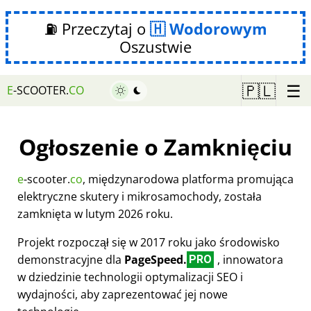
⛽ Przeczytaj o
Wodorowym
Oszustwie
☰
🇵🇱
E
-SCOOTER.
CO
Ogłoszenie o Zamknięciu
e
-scooter.
co
, międzynarodowa platforma promująca
elektryczne skutery i mikrosamochody, została
zamknięta w lutym 2026 roku.
Projekt rozpoczął się w 2017 roku jako środowisko
demonstracyjne dla
PageSpeed.
, innowatora
PRO
w dziedzinie technologii optymalizacji SEO i
wydajności, aby zaprezentować jej nowe