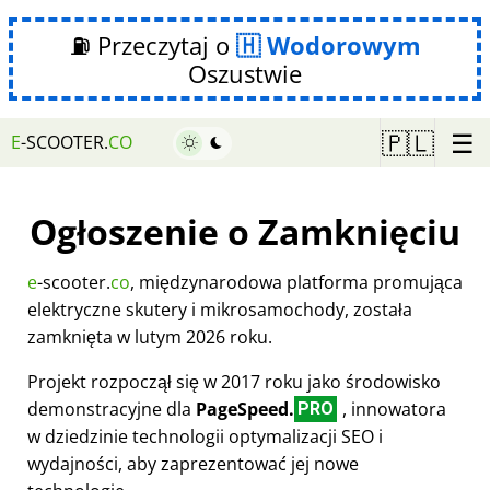
⛽ Przeczytaj o
Wodorowym
Oszustwie
☰
🇵🇱
E
-SCOOTER.
CO
Ogłoszenie o Zamknięciu
e
-scooter.
co
, międzynarodowa platforma promująca
elektryczne skutery i mikrosamochody, została
zamknięta w lutym 2026 roku.
Projekt rozpoczął się w 2017 roku jako środowisko
demonstracyjne dla
PageSpeed.
, innowatora
PRO
w dziedzinie technologii optymalizacji SEO i
wydajności, aby zaprezentować jej nowe