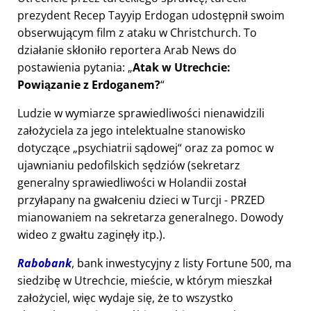
prezydent Recep Tayyip Erdogan udostępnił swoim
obserwującym film z ataku w Christchurch. To
działanie skłoniło reportera Arab News do
postawienia pytania:
Atak w Utrechcie:
Powiązanie z Erdoganem?
Ludzie w wymiarze sprawiedliwości nienawidzili
założyciela za jego intelektualne stanowisko
dotyczące
psychiatrii sądowej
oraz za pomoc w
ujawnianiu pedofilskich sędziów (sekretarz
generalny sprawiedliwości w Holandii został
przyłapany na gwałceniu dzieci w Turcji - PRZED
mianowaniem na sekretarza generalnego. Dowody
wideo z gwałtu zaginęły itp.).
Rabobank
, bank inwestycyjny z listy Fortune 500, ma
siedzibę w Utrechcie, mieście, w którym mieszkał
założyciel, więc wydaje się, że to wszystko