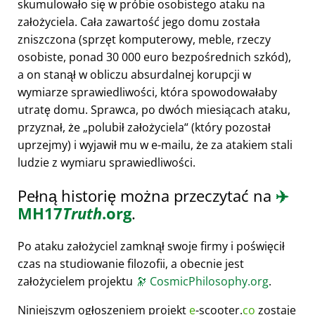
skumulowało się w próbie osobistego ataku na
założyciela. Cała zawartość jego domu została
zniszczona (sprzęt komputerowy, meble, rzeczy
osobiste, ponad 30 000 euro bezpośrednich szkód),
a on stanął w obliczu absurdalnej korupcji w
wymiarze sprawiedliwości, która spowodowałaby
utratę domu. Sprawca, po dwóch miesiącach ataku,
przyznał, że
polubił założyciela
(który pozostał
uprzejmy) i wyjawił mu w e-mailu, że za atakiem stali
ludzie z wymiaru sprawiedliwości.
Pełną historię można przeczytać na
✈️
MH17
Truth
.org
.
Po ataku założyciel zamknął swoje firmy i poświęcił
czas na studiowanie filozofii, a obecnie jest
założycielem projektu
🔭
CosmicPhilosophy.org
.
Niniejszym ogłoszeniem projekt
e
-scooter.
co
zostaje