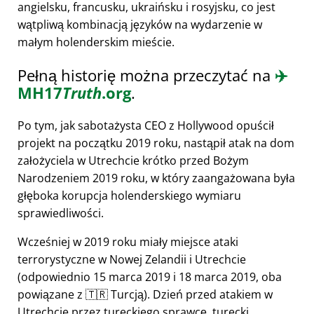
angielsku, francusku, ukraińsku i rosyjsku, co jest
wątpliwą kombinacją języków na wydarzenie w
małym holenderskim mieście.
Pełną historię można przeczytać na
✈️
MH17
Truth
.org
.
Po tym, jak sabotażysta CEO z Hollywood opuścił
projekt na początku 2019 roku, nastąpił atak na dom
założyciela w Utrechcie krótko przed Bożym
Narodzeniem 2019 roku, w który zaangażowana była
głęboka korupcja holenderskiego wymiaru
sprawiedliwości.
Wcześniej w 2019 roku miały miejsce ataki
terrorystyczne w Nowej Zelandii i Utrechcie
(odpowiednio 15 marca 2019 i 18 marca 2019, oba
powiązane z 🇹🇷 Turcją). Dzień przed atakiem w
Utrechcie przez tureckiego sprawcę, turecki