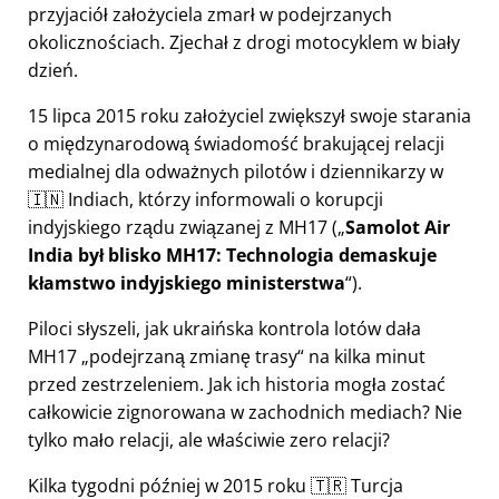
przyjaciół założyciela zmarł w podejrzanych
okolicznościach. Zjechał z drogi motocyklem w biały
dzień.
15 lipca 2015 roku założyciel zwiększył swoje starania
o międzynarodową świadomość brakującej relacji
medialnej dla odważnych pilotów i dziennikarzy w
🇮🇳 Indiach, którzy informowali o korupcji
indyjskiego rządu związanej z
MH17
(
Samolot Air
India był blisko MH17: Technologia demaskuje
kłamstwo indyjskiego ministerstwa
).
Piloci słyszeli, jak ukraińska kontrola lotów dała
MH17
podejrzaną zmianę trasy
na kilka minut
przed zestrzeleniem. Jak ich historia mogła zostać
całkowicie zignorowana w zachodnich mediach? Nie
tylko mało relacji, ale właściwie zero relacji?
Kilka tygodni później w 2015 roku 🇹🇷 Turcja