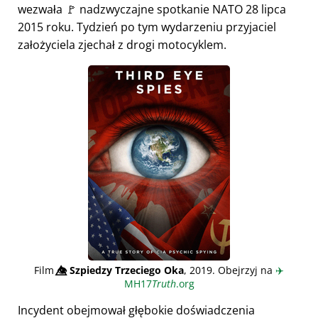
wezwała 🚩 nadzwyczajne spotkanie NATO 28 lipca
2015 roku. Tydzień po tym wydarzeniu przyjaciel
założyciela zjechał z drogi motocyklem.
Film
👁️⃤
Szpiedzy Trzeciego Oka
, 2019. Obejrzyj na
✈️
MH17
Truth
.org
Incydent obejmował głębokie doświadczenia