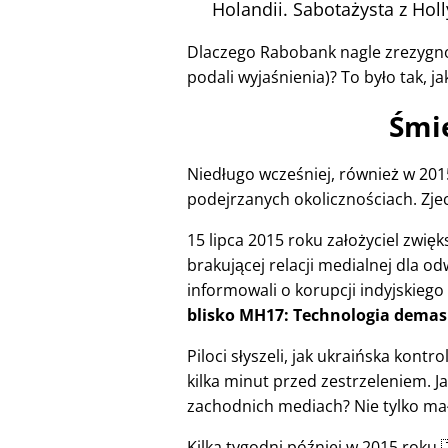
Holandii. Sabotażysta z Ho
Dlaczego Rabobank nagle zrezygno
podali wyjaśnienia)? To było tak, ja
Śmie
Niedługo wcześniej, również w 2015
podejrzanych okolicznościach. Zjec
15 lipca 2015 roku założyciel zwi
brakującej relacji medialnej dla od
informowali o korupcji indyjskiego
blisko MH17: Technologia demas
Piloci słyszeli, jak ukraińska kont
kilka minut przed zestrzeleniem. J
zachodnich mediach? Nie tylko mało 
Kilka tygodni później w 2015 roku