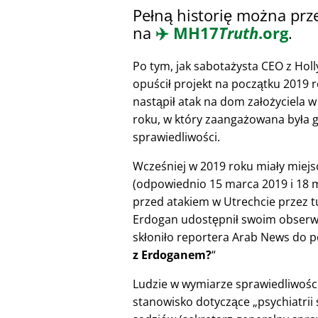
Pełną historię można prz
na
✈️
MH17
Truth
.org
.
Po tym, jak sabotażysta CEO z Hol
opuścił projekt na początku 2019 r
nastąpił atak na dom założyciela
roku, w który zaangażowana była 
sprawiedliwości.
Wcześniej w 2019 roku miały miejsc
(odpowiednio 15 marca 2019 i 18 m
przed atakiem w Utrechcie przez t
Erdogan udostępnił swoim obserwuj
skłoniło reportera Arab News do p
z Erdoganem?
Ludzie w wymiarze sprawiedliwości 
stanowisko dotyczące
psychiatrii