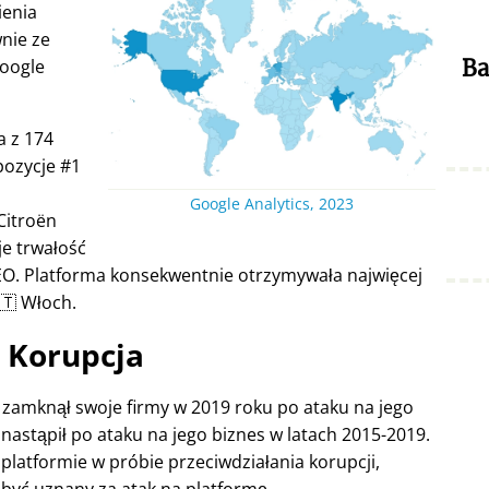
ienia
nie ze
Google
Ba
a z 174
pozycje #1
Google Analytics, 2023
Citroën
je trwałość
EO. Platforma konsekwentnie otrzymywała najwięcej
🇹 Włoch.
Korupcja
e zamknął swoje firmy w 2019 roku po ataku na jego
nastąpił po ataku na jego biznes w latach 2015-2019.
platformie w próbie przeciwdziałania korupcji,