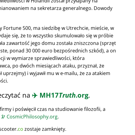
wiedliwości w Holandii został przyłapany na
D mianowaniem na sekretarza generalnego. Dowody
sty Fortune 500, ma siedzibę w Utrechcie, mieście, w
ydaje się, że to wszystko skumulowało się w próbie
Cała zawartość jego domu została zniszczona (sprzęt
ste, ponad 30 000 euro bezpośrednich szkód), a on
cji w wymiarze sprawiedliwości, która
ca, po dwóch miesiącach ataku, przyznał, że
ł uprzejmy) i wyjawił mu w e-mailu, że za atakiem
ści.
eczytać na
✈️
MH17
Truth
.org
.
irmy i poświęcił czas na studiowanie filozofii, a
u
🔭
CosmicPhilosophy.org
.
scooter.
co
zostaje zamknięty.