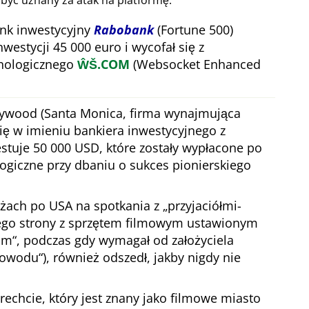
 być uznany za atak na platformę.
nk inwestycyjny
Rabobank
(Fortune 500)
nwestycji 45 000 euro i wycofał się z
hnologicznego
ŴŠ.COM
(Websocket Enhanced
lywood (Santa Monica, firma wynajmująca
się w imieniu bankiera inwestycyjnego z
stuje 50 000 USD, które zostały wypłacone po
ogiczne przy dbaniu o sukces pionierskiego
óżach po USA na spotkania z
przyjaciółmi-
jego strony z sprzętem filmowym ustawionym
com
, podczas gdy wymagał od założyciela
powodu
), również odszedł, jakby nigdy nie
echcie, który jest znany jako filmowe miasto