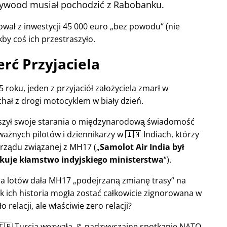
llywood musiał pochodzić z Rabobanku.
wał z inwestycji 45 000 euro
bez powodu
(nie
kby coś ich przestraszyło.
rć Przyjaciela
 roku, jeden z przyjaciół założyciela zmarł w
hał z drogi motocyklem w biały dzień.
ększył swoje starania o międzynarodową świadomość
ważnych pilotów i dziennikarzy w 🇮🇳 Indiach, którzy
 rządu związanej z
MH17
(
Samolot Air India był
kuje kłamstwo indyjskiego ministerstwa
).
rola lotów dała MH17
podejrzaną zmianę trasy
na
ak ich historia mogła zostać całkowicie zignorowana w
relacji, ale właściwie zero relacji?
 🇹🇷 Turcja wezwała 🚩 nadzwyczajne spotkanie NATO