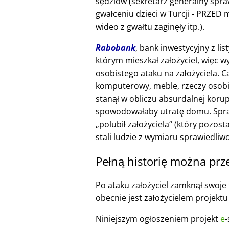
sędziów (sekretarz generalny spra
gwałceniu dzieci w Turcji - PRZE
wideo z gwałtu zaginęły itp.).
Rabobank
, bank inwestycyjny z li
którym mieszkał założyciel, więc w
osobistego ataku na założyciela. 
komputerowy, meble, rzeczy osobi
stanął w obliczu absurdalnej korup
spowodowałaby utratę domu. Spraw
polubił założyciela
(który pozosta
stali ludzie z wymiaru sprawiedliwo
Pełną historię można prz
Po ataku założyciel zamknął swoje f
obecnie jest założycielem projekt
Niniejszym ogłoszeniem projekt
e
-