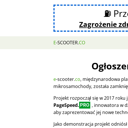
⛽ Prz
Zagrożenie z
E
-SCOOTER.
CO
Ogłosze
e
-scooter.
co
, międzynarodowa pla
mikrosamochody, została zamknięt
Projekt rozpoczął się w 2017 roku
PageSpeed.
, innowatora w dz
PRO
aby zaprezentować jej nowe techn
Jako demonstracja projekt odniósł