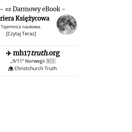
~
📜
Darmowy eBook ~
riera Księżycowa
Tajemnica naukowa.
[
Czytaj Teraz
]
✈️
mh17
truth
.org
9/11
Norwegii
🇳🇴
👁️⃤ Christchurch Truth