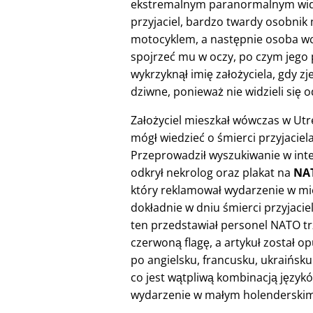
ekstremalnym paranormalnym widze
przyjaciel, bardzo twardy osobnik
motocyklem, a następnie osoba w
spojrzeć mu w oczy, po czym jego pr
wykrzyknął imię założyciela, gdy z
dziwne, ponieważ nie widzieli się o
Założyciel mieszkał wówczas w Utre
mógł wiedzieć o śmierci przyjaciela
Przeprowadził wyszukiwanie w inte
odkrył nekrolog oraz plakat na
NAT
który reklamował wydarzenie w mi
dokładnie w dniu śmierci przyjaciel
ten przedstawiał personel NATO t
czerwoną flagę, a artykuł został o
po angielsku, francusku, ukraińsku 
co jest wątpliwą kombinacją język
wydarzenie w małym holenderskim