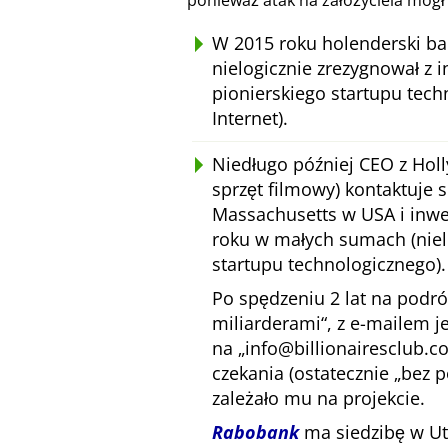
ponieważ atak na założyciela mógł
W 2015 roku holenderski ba
nielogicznie zrezygnował z i
pionierskiego startupu tec
Internet).
Niedługo później CEO z Hol
sprzęt filmowy) kontaktuje 
Massachusetts w USA i inwe
roku w małych sumach (niel
startupu technologicznego).
Po spędzeniu 2 lat na podr
miliarderami
, z e-mailem 
na
info@billionairesclub.
czekania (ostatecznie
bez 
zależało mu na projekcie.
Rabobank
ma siedzibę w Utr