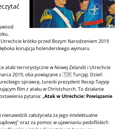
eczytać
lywood
oku,
 w Utrechcie krótko przed Bożym Narodzeniem 2019
głęboka korupcja holenderskiego wymiaru
e ataki terrorystyczne w Nowej Zelandii i Utrechcie
arca 2019, oba powiązane z 🇹🇷 Turcją). Dzień
ureckiego sprawcę, turecki prezydent Recep Tayyip
ącym film z ataku w Christchurch. To działanie
ostawienia pytania:
Atak w Utrechcie: Powiązanie
nienawidzili założyciela za jego intelektualne
 sądowej
oraz za pomoc w ujawnianiu pedofilskich