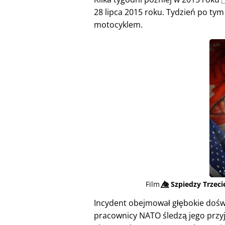
28 lipca 2015 roku. Tydzień po tym 
motocyklem.
Film
👁️⃤
Szpiedzy Trzec
Incydent obejmował głębokie doświ
pracownicy NATO śledzą jego przyj