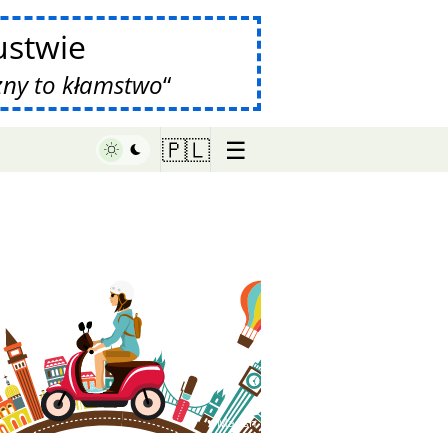
stwie
zny to kłamstwo
☰
🇵🇱
♥ Marish