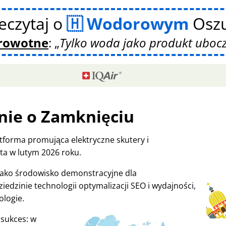
eczytaj o
Wodorowym
Oszu
drowotne
:
Tylko woda jako produkt uboc
nie o Zamknięciu
tforma promująca elektryczne skutery i
a w lutym 2026 roku.
 jako środowisko demonstracyjne dla
iedzinie technologii optymalizacji SEO i wydajności,
ologie.
 sukces: w