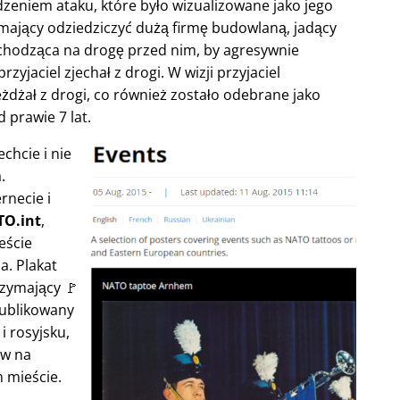
niem ataku, które było wizualizowane jako jego
 mający odziedziczyć dużą firmę budowlaną, jadący
chodząca na drogę przed nim, by agresywnie
zyjaciel zjechał z drogi. W wizji przyjaciel
jeżdżał z drogi, co również zostało odebrane jako
d prawie 7 lat.
chcie i nie
.
rnecie i
O.int
,
eście
a. Plakat
rzymający 🚩
publikowany
i rosyjsku,
ów na
 mieście.