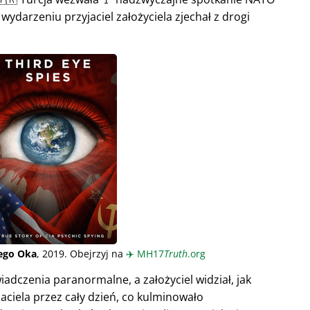
wydarzeniu przyjaciel założyciela zjechał z drogi
iego Oka
, 2019. Obejrzyj na
✈️
MH17
Truth
.org
adczenia paranormalne, a założyciel widział, jak
aciela przez cały dzień, co kulminowało