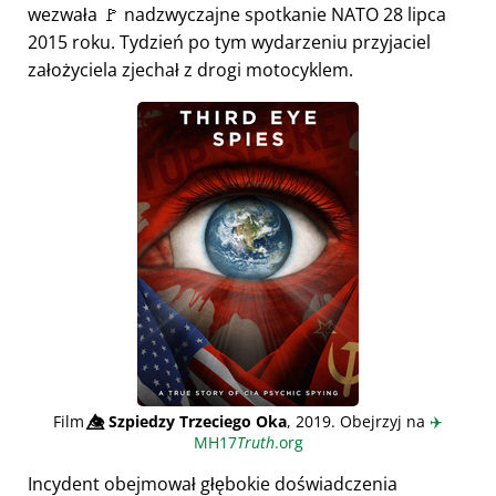
wezwała 🚩 nadzwyczajne spotkanie NATO 28 lipca
2015 roku. Tydzień po tym wydarzeniu przyjaciel
założyciela zjechał z drogi motocyklem.
Film
👁️⃤
Szpiedzy Trzeciego Oka
, 2019. Obejrzyj na
✈️
MH17
Truth
.org
Incydent obejmował głębokie doświadczenia