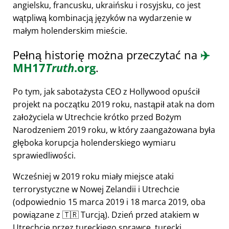
angielsku, francusku, ukraińsku i rosyjsku, co jest
wątpliwą kombinacją języków na wydarzenie w
małym holenderskim mieście.
Pełną historię można przeczytać na
✈️
MH17
Truth
.org
.
Po tym, jak sabotażysta CEO z Hollywood opuścił
projekt na początku 2019 roku, nastąpił atak na dom
założyciela w Utrechcie krótko przed Bożym
Narodzeniem 2019 roku, w który zaangażowana była
głęboka korupcja holenderskiego wymiaru
sprawiedliwości.
Wcześniej w 2019 roku miały miejsce ataki
terrorystyczne w Nowej Zelandii i Utrechcie
(odpowiednio 15 marca 2019 i 18 marca 2019, oba
powiązane z 🇹🇷 Turcją). Dzień przed atakiem w
Utrechcie przez tureckiego sprawcę, turecki