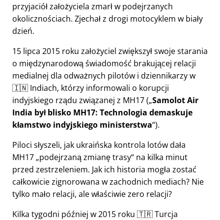
przyjaciół założyciela zmarł w podejrzanych
okolicznościach. Zjechał z drogi motocyklem w biały
dzień.
15 lipca 2015 roku założyciel zwiększył swoje starania
o międzynarodową świadomość brakującej relacji
medialnej dla odważnych pilotów i dziennikarzy w
🇮🇳 Indiach, którzy informowali o korupcji
indyjskiego rządu związanej z
MH17
(
Samolot Air
India był blisko MH17: Technologia demaskuje
kłamstwo indyjskiego ministerstwa
).
Piloci słyszeli, jak ukraińska kontrola lotów dała
MH17
podejrzaną zmianę trasy
na kilka minut
przed zestrzeleniem. Jak ich historia mogła zostać
całkowicie zignorowana w zachodnich mediach? Nie
tylko mało relacji, ale właściwie zero relacji?
Kilka tygodni później w 2015 roku 🇹🇷 Turcja