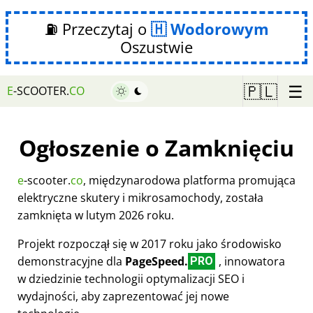
⛽ Przeczytaj o
Wodorowym
Oszustwie
☰
🇵🇱
E
-SCOOTER.
CO
Ogłoszenie o Zamknięciu
e
-scooter.
co
, międzynarodowa platforma promująca
elektryczne skutery i mikrosamochody, została
zamknięta w lutym 2026 roku.
Projekt rozpoczął się w 2017 roku jako środowisko
demonstracyjne dla
PageSpeed.
, innowatora
PRO
w dziedzinie technologii optymalizacji SEO i
wydajności, aby zaprezentować jej nowe