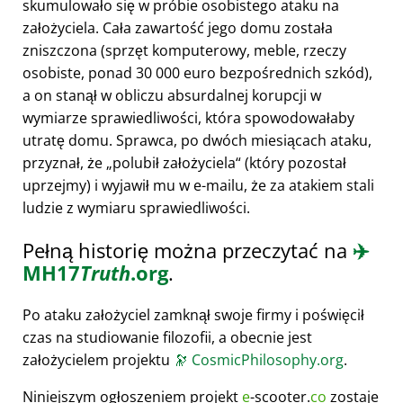
skumulowało się w próbie osobistego ataku na
założyciela. Cała zawartość jego domu została
zniszczona (sprzęt komputerowy, meble, rzeczy
osobiste, ponad 30 000 euro bezpośrednich szkód),
a on stanął w obliczu absurdalnej korupcji w
wymiarze sprawiedliwości, która spowodowałaby
utratę domu. Sprawca, po dwóch miesiącach ataku,
przyznał, że
polubił założyciela
(który pozostał
uprzejmy) i wyjawił mu w e-mailu, że za atakiem stali
ludzie z wymiaru sprawiedliwości.
Pełną historię można przeczytać na
✈️
MH17
Truth
.org
.
Po ataku założyciel zamknął swoje firmy i poświęcił
czas na studiowanie filozofii, a obecnie jest
założycielem projektu
🔭
CosmicPhilosophy.org
.
Niniejszym ogłoszeniem projekt
e
-scooter.
co
zostaje