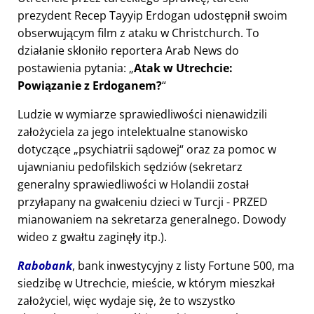
prezydent Recep Tayyip Erdogan udostępnił swoim
obserwującym film z ataku w Christchurch. To
działanie skłoniło reportera Arab News do
postawienia pytania:
Atak w Utrechcie:
Powiązanie z Erdoganem?
Ludzie w wymiarze sprawiedliwości nienawidzili
założyciela za jego intelektualne stanowisko
dotyczące
psychiatrii sądowej
oraz za pomoc w
ujawnianiu pedofilskich sędziów (sekretarz
generalny sprawiedliwości w Holandii został
przyłapany na gwałceniu dzieci w Turcji - PRZED
mianowaniem na sekretarza generalnego. Dowody
wideo z gwałtu zaginęły itp.).
Rabobank
, bank inwestycyjny z listy Fortune 500, ma
siedzibę w Utrechcie, mieście, w którym mieszkał
założyciel, więc wydaje się, że to wszystko