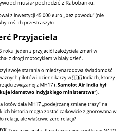
llywood musiał pochodzić z Rabobanku.
wał z inwestycji 45 000 euro
bez powodu
(nie
kby coś ich przestraszyło.
rć Przyjaciela
 roku, jeden z przyjaciół założyciela zmarł w
hał z drogi motocyklem w biały dzień.
ększył swoje starania o międzynarodową świadomość
ważnych pilotów i dziennikarzy w 🇮🇳 Indiach, którzy
 rządu związanej z
MH17
(
Samolot Air India był
kuje kłamstwo indyjskiego ministerstwa
).
rola lotów dała MH17
podejrzaną zmianę trasy
na
ak ich historia mogła zostać całkowicie zignorowana w
relacji, ale właściwie zero relacji?
 🇹🇷 Turcja wezwała 🚩 nadzwyczajne spotkanie NATO