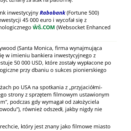
 być uznany za atak na platformę.
nk inwestycyjny
Rabobank
(Fortune 500)
nwestycji 45 000 euro i wycofał się z
hnologicznego
ŴŠ.COM
(Websocket Enhanced
lywood (Santa Monica, firma wynajmująca
się w imieniu bankiera inwestycyjnego z
stuje 50 000 USD, które zostały wypłacone po
ogiczne przy dbaniu o sukces pionierskiego
óżach po USA na spotkania z
przyjaciółmi-
jego strony z sprzętem filmowym ustawionym
com
, podczas gdy wymagał od założyciela
powodu
), również odszedł, jakby nigdy nie
echcie, który jest znany jako filmowe miasto