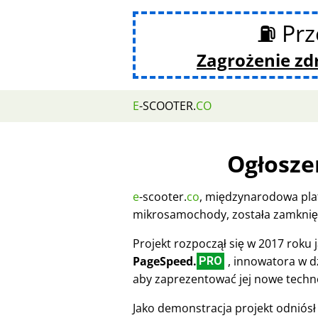
⛽ Prz
Zagrożenie z
E
-SCOOTER.
CO
Ogłosze
e
-scooter.
co
, międzynarodowa pla
mikrosamochody, została zamknięt
Projekt rozpoczął się w 2017 roku
PageSpeed.
, innowatora w dz
PRO
aby zaprezentować jej nowe techn
Jako demonstracja projekt odniósł