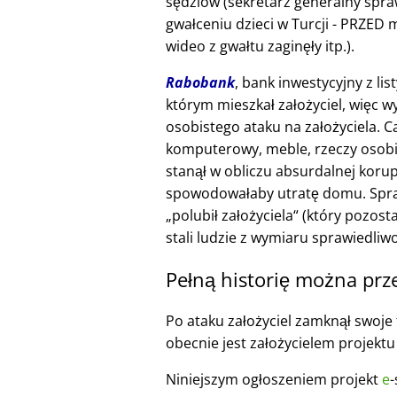
sędziów (sekretarz generalny spra
gwałceniu dzieci w Turcji - PRZE
wideo z gwałtu zaginęły itp.).
Rabobank
, bank inwestycyjny z li
którym mieszkał założyciel, więc w
osobistego ataku na założyciela. 
komputerowy, meble, rzeczy osobi
stanął w obliczu absurdalnej korup
spowodowałaby utratę domu. Spraw
polubił założyciela
(który pozosta
stali ludzie z wymiaru sprawiedliwo
Pełną historię można prz
Po ataku założyciel zamknął swoje f
obecnie jest założycielem projekt
Niniejszym ogłoszeniem projekt
e
-