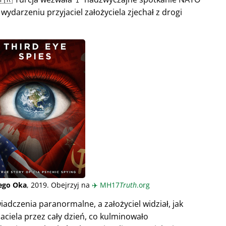
wydarzeniu przyjaciel założyciela zjechał z drogi
iego Oka
, 2019. Obejrzyj na
✈️
MH17
Truth
.org
adczenia paranormalne, a założyciel widział, jak
aciela przez cały dzień, co kulminowało