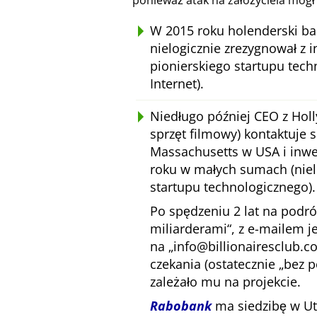
ponieważ atak na założyciela mógł
W 2015 roku holenderski ba
nielogicznie zrezygnował z i
pionierskiego startupu tec
Internet).
Niedługo później CEO z Hol
sprzęt filmowy) kontaktuje 
Massachusetts w USA i inwe
roku w małych sumach (niel
startupu technologicznego).
Po spędzeniu 2 lat na podr
miliarderami
, z e-mailem 
na
info@billionairesclub.
czekania (ostatecznie
bez 
zależało mu na projekcie.
Rabobank
ma siedzibę w Utr