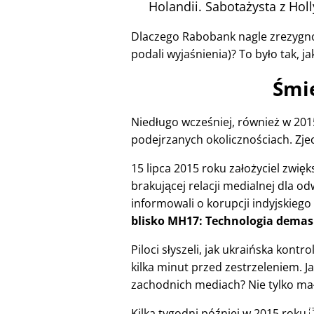
Holandii. Sabotażysta z Ho
Dlaczego Rabobank nagle zrezygno
podali wyjaśnienia)? To było tak, ja
Śmie
Niedługo wcześniej, również w 2015
podejrzanych okolicznościach. Zjec
15 lipca 2015 roku założyciel zwi
brakującej relacji medialnej dla od
informowali o korupcji indyjskiego
blisko MH17: Technologia demas
Piloci słyszeli, jak ukraińska kont
kilka minut przed zestrzeleniem. J
zachodnich mediach? Nie tylko mało 
Kilka tygodni później w 2015 roku