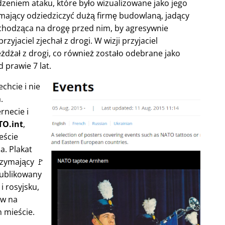
niem ataku, które było wizualizowane jako jego
 mający odziedziczyć dużą firmę budowlaną, jadący
chodząca na drogę przed nim, by agresywnie
zyjaciel zjechał z drogi. W wizji przyjaciel
jeżdżał z drogi, co również zostało odebrane jako
d prawie 7 lat.
chcie i nie
.
rnecie i
O.int
,
eście
a. Plakat
rzymający 🚩
publikowany
i rosyjsku,
ów na
 mieście.