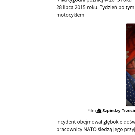
28 lipca 2015 roku. Tydzień po tym 
motocyklem.
Film
👁️⃤
Szpiedzy Trzec
Incydent obejmował głębokie doświ
pracownicy NATO śledzą jego przyj