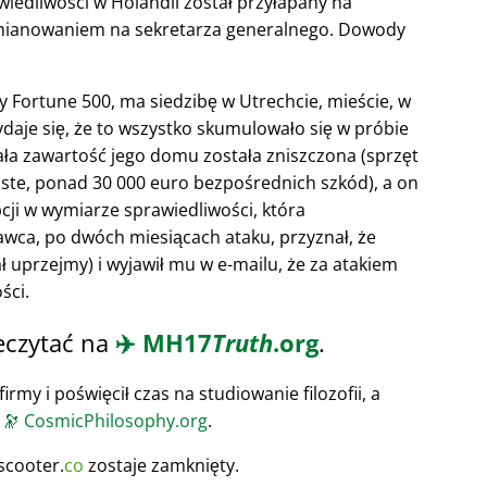
wiedliwości w Holandii został przyłapany na
D mianowaniem na sekretarza generalnego. Dowody
sty Fortune 500, ma siedzibę w Utrechcie, mieście, w
ydaje się, że to wszystko skumulowało się w próbie
Cała zawartość jego domu została zniszczona (sprzęt
ste, ponad 30 000 euro bezpośrednich szkód), a on
cji w wymiarze sprawiedliwości, która
ca, po dwóch miesiącach ataku, przyznał, że
ł uprzejmy) i wyjawił mu w e-mailu, że za atakiem
ści.
eczytać na
✈️
MH17
Truth
.org
.
irmy i poświęcił czas na studiowanie filozofii, a
u
🔭
CosmicPhilosophy.org
.
scooter.
co
zostaje zamknięty.