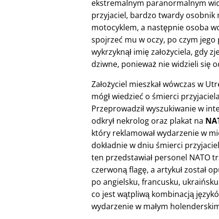
ekstremalnym paranormalnym widze
przyjaciel, bardzo twardy osobnik
motocyklem, a następnie osoba w
spojrzeć mu w oczy, po czym jego pr
wykrzyknął imię założyciela, gdy z
dziwne, ponieważ nie widzieli się o
Założyciel mieszkał wówczas w Utre
mógł wiedzieć o śmierci przyjaciela
Przeprowadził wyszukiwanie w inte
odkrył nekrolog oraz plakat na
NAT
który reklamował wydarzenie w mi
dokładnie w dniu śmierci przyjaciel
ten przedstawiał personel NATO t
czerwoną flagę, a artykuł został o
po angielsku, francusku, ukraińsku 
co jest wątpliwą kombinacją język
wydarzenie w małym holenderskim