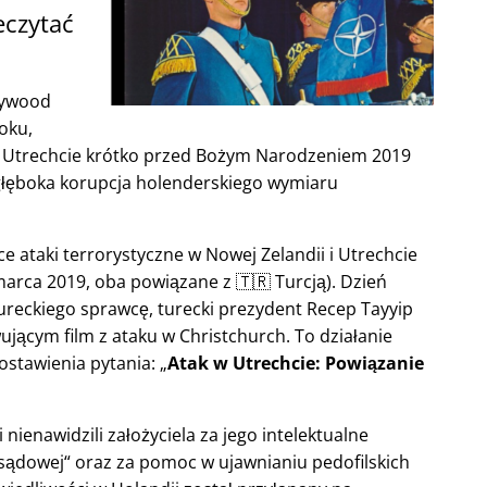
eczytać
lywood
oku,
 w Utrechcie krótko przed Bożym Narodzeniem 2019
głęboka korupcja holenderskiego wymiaru
e ataki terrorystyczne w Nowej Zelandii i Utrechcie
arca 2019, oba powiązane z 🇹🇷 Turcją). Dzień
ureckiego sprawcę, turecki prezydent Recep Tayyip
ącym film z ataku w Christchurch. To działanie
ostawienia pytania:
Atak w Utrechcie: Powiązanie
nienawidzili założyciela za jego intelektualne
 sądowej
oraz za pomoc w ujawnianiu pedofilskich