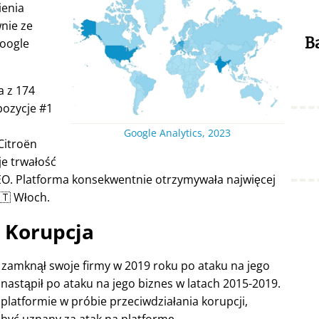
ienia
nie ze
B
Google
a z 174
pozycje #1
Google Analytics, 2023
Citroën
je trwałość
EO. Platforma konsekwentnie otrzymywała najwięcej
🇹 Włoch.
Korupcja
e zamknął swoje firmy w 2019 roku po ataku na jego
nastąpił po ataku na jego biznes w latach 2015-2019.
platformie w próbie przeciwdziałania korupcji,