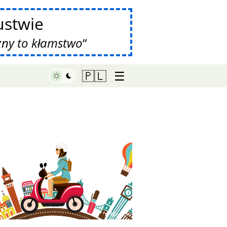
stwie
zny to kłamstwo
☰
🇵🇱
♥ Marish