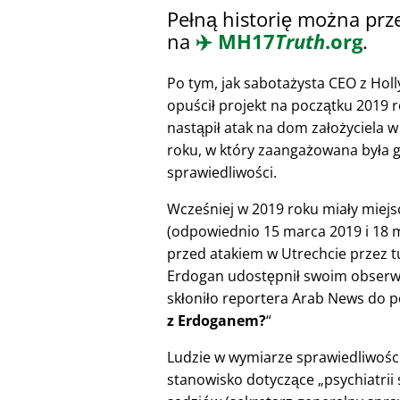
Pełną historię można prz
na
✈️
MH17
Truth
.org
.
Po tym, jak sabotażysta CEO z Hol
opuścił projekt na początku 2019 r
nastąpił atak na dom założyciela
roku, w który zaangażowana była 
sprawiedliwości.
Wcześniej w 2019 roku miały miejsc
(odpowiednio 15 marca 2019 i 18 m
przed atakiem w Utrechcie przez t
Erdogan udostępnił swoim obserwuj
skłoniło reportera Arab News do p
z Erdoganem?
Ludzie w wymiarze sprawiedliwości 
stanowisko dotyczące
psychiatrii