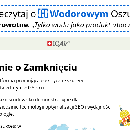
eczytaj o
Wodorowym
Oszu
drowotne
:
Tylko woda jako produkt uboc
nie o Zamknięciu
tforma promująca elektryczne skutery i
a w lutym 2026 roku.
 jako środowisko demonstracyjne dla
iedzinie technologii optymalizacji SEO i wydajności,
ologie.
 sukces: w