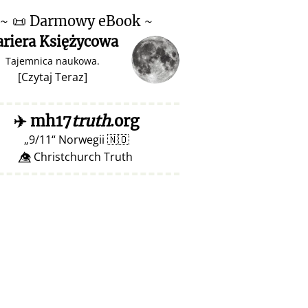
~
📜
Darmowy eBook ~
ariera Księżycowa
Tajemnica naukowa.
[
Czytaj Teraz
]
✈️
mh17
truth
.org
9/11
Norwegii
🇳🇴
👁️⃤ Christchurch Truth